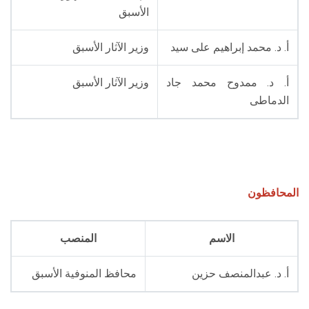
الطلاب
الأسبق
هيئة التدريس
أ. د. محمد إبراهيم على سيد
وزير الآثار الأسبق
الدراسات العليا
أ. د. ممدوح محمد جاد
وزير الآثار الأسبق
الدماطى
الخريجين
الموظفون
المحافظون
الزائـرون
سجل الان
الاسم
المنصب
أ. د. عبدالمنصف حزين
محافظ المنوفية الأسبق