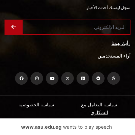
سجل ليصلك أحدث الأخبار
رأيك يهمنا
أراء المستخدمين
سياسة التعامل مع
سياسة الخصوصية
الشكاوي
ميثاق المتعاملين
الأسئلة الشائعة
www.asu.edu.eg
wants to play speech