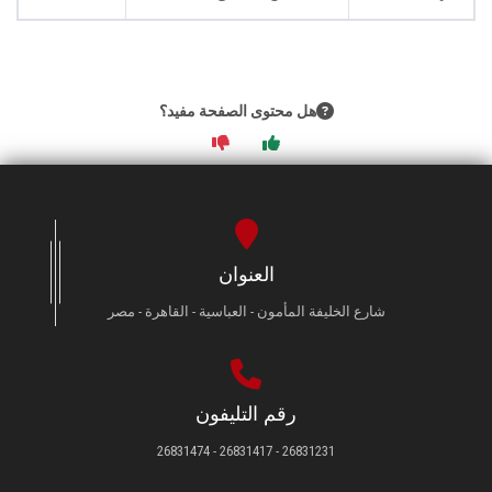
الطلاب
هيئة التدريس
هل محتوى الصفحة مفيد؟
الدراسات العليا
الخريجين
الموظفون
العنوان
الزائـرون
شارع الخليفة المأمون - العباسية - القاهرة - مصر
سجل الان
رقم التليفون
26831231 - 26831417 - 26831474