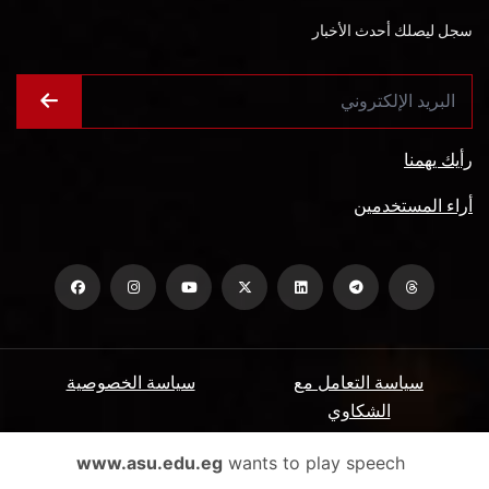
سجل ليصلك أحدث الأخبار
رأيك يهمنا
أراء المستخدمين
سياسة التعامل مع
سياسة الخصوصية
الشكاوي
ميثاق المتعاملين
الأسئلة الشائعة
www.asu.edu.eg
wants to play speech