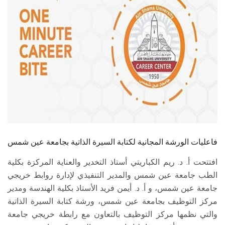
الطلاب
هيئة التدريس
الدراسات العليا
الخريجين
الموظفون
الزائـرون
فاعليات الورشة المجانية لكتابة السيرة الذاتية بجامعة عين شمس
افتتحت أ. د. ريم الكباريتي أستاذ التخدير والعناية المركزة بكلية
سجل الان
الطب جامعة عين شمس والمدير التنفيذي لإدارة روابط خريجي
جامعة عين شمس، و أ. د. أيمن فريد الأستاذ بكلية الهندسة ومدير
مركز التوظيف بجامعة عين شمس، ورشة كتابة السيرة الذاتية
والتي نظمها مركز التوظيف بالتعاون مع رابطة خريجي جامعة