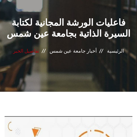
القطاعـات
فاعليات الورشة المجانية لكتابة
الشئون الأكاديمية
السيرة الذاتية بجامعة عين شمس
البحث العلمي
الرئيسية
أخبار جامعة عين شمس
تفاصيل الخبر
الرعاية الصحية
المراكز والوحدات
الأنظمة الذكية
الإعلام
تواصل معنا