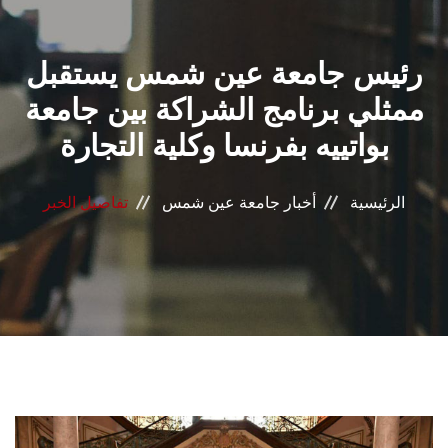
القطاعـات
رئيس جامعة عين شمس يستقبل
الشئون الأكاديمية
ممثلي برنامج الشراكة بين جامعة
البحث العلمي
بواتييه بفرنسا وكلية التجارة
الرعاية الصحية
الرئيسية
أخبار جامعة عين شمس
تفاصيل الخبر
المراكز والوحدات
الأنظمة الذكية
الإعلام
تواصل معنا