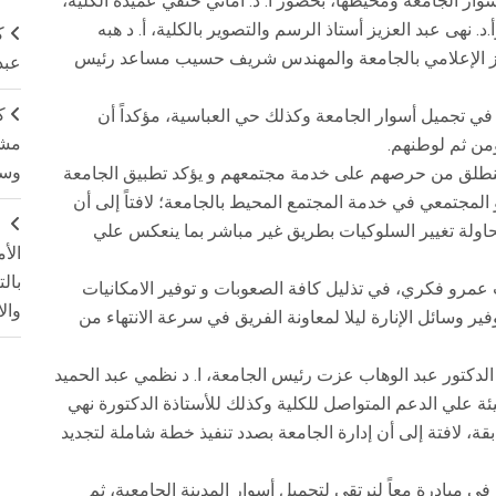
سوار الجامعة ومحيطها، بحضور أ. د. أماني حنفي عميدة الكلية،
. نهى عبد العزيز أستاذ الرسم والتصوير بالكلية، أ. د هبه
ك
ركز الإعلامي بالجامعة والمهندس شريف حسيب مساعد رئيس
عبد
ك
 في تجميل أسوار الجامعة وكذلك حي العباسية، مؤكداً أن
مشت
من ثم لوطنهم.
وسم
ينطلق من حرصهم على خدمة مجتمعهم و يؤكد تطبيق الجامعة
و المجتمعي في خدمة المجتمع المحيط بالجامعة؛ لافتاً إلى أن
ج
اولة تغيير السلوكيات بطريق غير مباشر بما ينعكس علي
الأ
بال
ب عمرو فكري، في تذليل كافة الصعوبات و توفير الامكانيات
وال
ر وسائل الإنارة ليلا لمعاونة الفريق في سرعة الانتهاء من
الدكتور عبد الوهاب عزت رئيس الجامعة، ا. د نظمي عبد الحميد
ئة علي الدعم المتواصل للكلية وكذلك للأستاذة الدكتورة نهي
بقة، لافتة إلى أن إدارة الجامعة بصدد تنفيذ خطة شاملة لتجديد
في مبادرة معاً لنرتقي لتجميل أسوار المدينة الجامعية، ثم