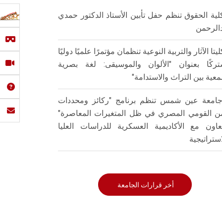
لية الحقوق تنظم حفل تأبين الأستاذ الدكتور حمدي
الرحمن
ليتا الآثار والتربية النوعية تنظمان مؤتمرًا علميًا دوليًا
ركًا بعنوان "الألوان والموسيقى: لغة بصرية
عية بين التراث والاستدامة"
امعة عين شمس تنظم برنامج "ركائز ومحددات
من القومي المصري في ظل المتغيرات المعاصرة"
تعاون مع الأكاديمية العسكرية للدراسات العليا
استراتيجية
أخر قرارات الجامعة