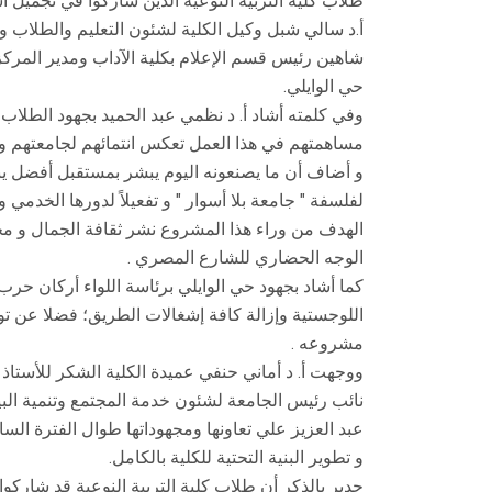
طلاب كلية التربية النوعية الذين شاركوا في تجميل أ
أ.د سالي شبل وكيل الكلية لشئون التعليم والطلاب وأ.د
شاهين رئيس قسم الإعلام بكلية الآداب ومدير الم
حي الوايلي.
وفي كلمته أشاد أ. د نظمي عبد الحميد بجهود الطلاب
مساهمتهم في هذا العمل تعكس انتمائهم لجامعتهم و
و أضاف أن ما يصنعونه اليوم يبشر بمستقبل أفضل 
لفلسفة " جامعة بلا أسوار " و تفعيلاً لدورها الخدمي 
الهدف من وراء هذا المشروع نشر ثقافة الجمال و مح
الوجه الحضاري للشارع المصري .
كما أشاد بجهود حي الوايلي برئاسة اللواء أركان حر
اللوجستية وإزالة كافة إشغالات الطريق؛ فضلا عن توفي
مشروعه .
ووجهت أ. د أماني حنفي عميدة الكلية الشكر للأستاذ 
نائب رئيس الجامعة لشئون خدمة المجتمع وتنمية البي
عبد العزيز علي تعاونها ومجهوداتها طوال الفترة السا
و تطوير البنية التحتية للكلية بالكامل.
جدير بالذكر أن طلاب كلية التربية النوعية قد شاركوا 