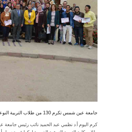
جامعة عين شمس تكرم 130 من طلاب التربية النوعية المشاركين في تجميل أسوار الجامعة ومحيطها