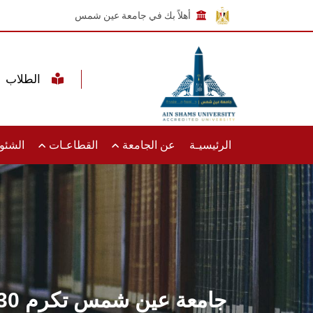
أهلاً بك في جامعة عين شمس
الطلاب
الرئيسيـة
عن الجامعة
القطاعـات
الشئون