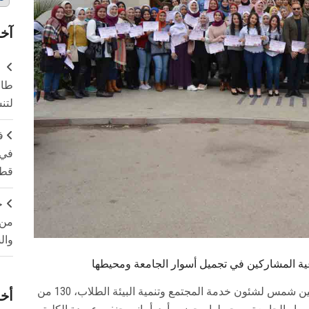
آخر
طال
لتن
ف
في 
قطا
ج
من 
وال
كرم اليوم أ.د نظمي عبد الحميد نائب رئيس جامعة عين شمس لشئون خدمة المجتمع وتنمية البيئة الطلاب، 130 من
أخر