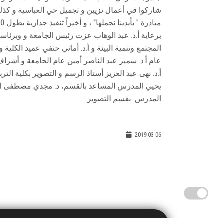
شاركوا في أعمال تزيين و تجميل حي العباسية و كذلك
مبادرة " بأيدينا نجملها" ، و أخيراً تنفيذ جدارية بطول 300 متر لتجميل أسوار حرم الجامعة بكلية الصيدلة.
برعاية أ.د. عبد الوهاب عزت رئيس الجامعة و وبرئاس
المجتمع وتنمية البيئة و أ.د. أماني حنفي عميد الكلية
عام أ.د. سمير عبد الناصر أمين عام الجامعة و أشراف
أ.د. نهى عبد العزيز أستاذ الرسم و التصوير بكلية الترب
يحيي المدرس المساعد بالقسم، د. مجدي مصطفى الم
المدرس بقسم التصوير
2019-03-06