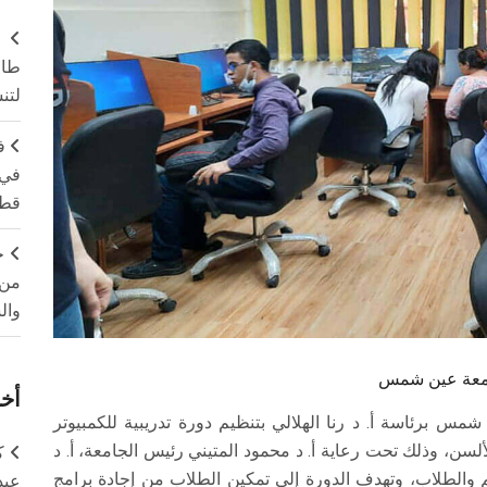
طال
لتن
ف
في 
قطا
ج
من 
وال
جامعة عين شمس
أخر
س برئاسة أ. د رنا الهلالي بتنظيم دورة تدريبية للكمبيوتر
لسن، وذلك تحت رعاية أ. د محمود المتيني رئيس الجامعة، أ. د
ك
م والطلاب، وتهدف الدورة إلى تمكين الطلاب من إجادة برامج
عبد