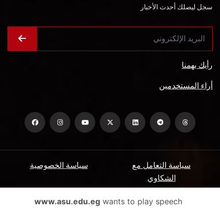
سجل ليصلك أحدث الأخبار
رأيك يهمنا
أراء المستخدمين
سياسة التعامل مع
سياسة الخصوصية
الشكاوي
ميثاق المتعاملين
الأسئلة الشائعة
www.asu.edu.eg
wants to play speech
شروط الاستخدام