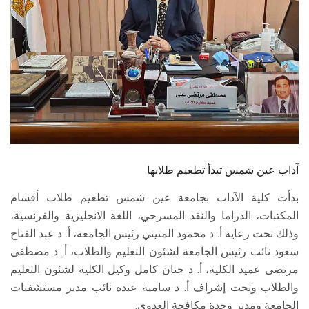
الطلاب
هيئة التدريس
الدراسات العليا
الخريجين
الموظفون
آداب عين شمس تبدأ تطعيم طلابها
الزائـرون
بدأت كلية الآداب بجامعة عين شمس تطعيم طلاب أقسام
المكتبات، الدراما والنقد المسرحي، اللغة الانجليزية والفرنسية،
سجل الان
وذلك تحت رعاية أ. د محمود المتيني رئيس الجامعة، أ. د عبد الفتاح
سعود نائب رئيس الجامعة لشئون التعليم والطلاب، أ. د مصطفى
مرتضى عميد الكلية، أ. د حنان كامل وكيل الكلية لشئون التعليم
والطلاب وتحت إشراف أ. د سامية عبده نائب مدير مستشفيات
الجامعة ومدير وحدة مكافحة العدوى.