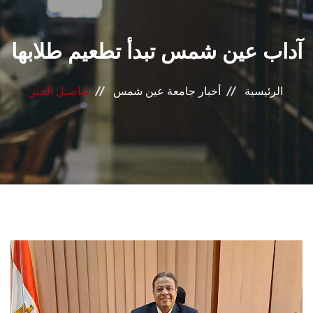
القطاعـات
آداب عين شمس تبدأ تطعيم طلابها
الشئون الأكاديمية
البحث العلمي
الرئيسية
أخبار جامعة عين شمس
تفاصيل الخبر
الرعاية الصحية
المراكز والوحدات
الأنظمة الذكية
الإعلام
تواصل معنا