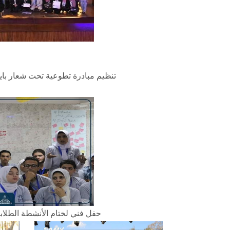
تنظيم مبادرة تطوعية تحت شعار بايدينا نجملها بمشاركة 140 طالبًا وطالبة لتطوير وتجميل 
حفل فني لختام الأنشطة الطلابية لات