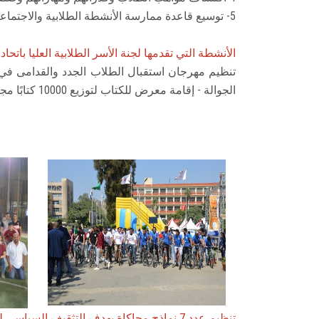
5- توسيع قاعدة ممارسة الأنشطة الطلابية والاجتماعية والثقافية والفنية والرياضية والأنشطة التي تساعد الطلاب على صقل مواهبهم وتنمية قدراتهم واستثمار أوقات فراغهم.
الأنشطة التي تقدمها لجنة الأسر الطلابية العليا باتحا
تنظيم مهرجان استقبال الطلاب الجدد والقدامى في 
الجوالة - إقامة معرض للكتاب لتوزيع 10000 كتابًا مجانيًا على الطلاب - إقامة مارثون عجل - مسابقة جري - ألعاب ترفيهية - إقامة برتيشنز لنماذج المحاكاة لاتحاد طلاب الجامعة.
تنظيم عدد 7 نماذج محاكاة بهدف التثقيف السياسي لدى طلاب كليات الجامعة وتنمية مهاراتهم ومشاركة الدولة في حل المشكلات واتخاذ القرار وهي كالتالي: