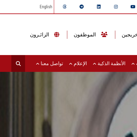
English
الموظفون
الزائـرون
ت
الأنظمة الذكية
الإعلام
تواصل معنا