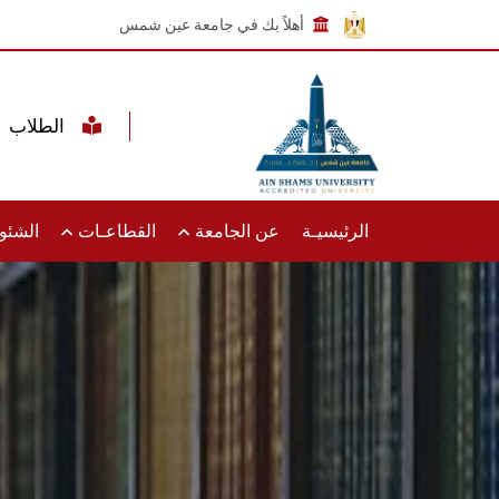
أهلاً بك في جامعة عين شمس
الطلاب
الرئيسيـة
عن الجامعة
القطاعـات
الشئون