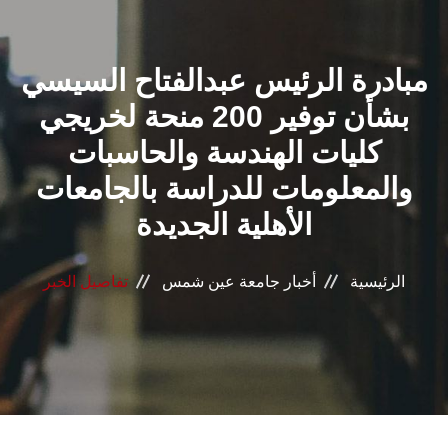
القطاعـات
مبادرة الرئيس عبدالفتاح السيسي
الشئون الأكاديمية
بشأن توفير 200 منحة لخريجي
البحث العلمي
كليات الهندسة والحاسبات
والمعلومات للدراسة بالجامعات
الرعاية الصحية
الأهلية الجديدة
المراكز والوحدات
الرئيسية
أخبار جامعة عين شمس
تفاصيل الخبر
الأنظمة الذكية
الإعلام
تواصل معنا