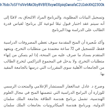
R3r76do7oSFYslVe9AkDby8VBfERxyw0XpiiqGwxafaC2LGxlnXhQ23OOk
وتسجيل البيانات المطلوبة، والبرنامج المراد الالتحاق به، لافتًا إلى
أنه سيتم عقد اختبار قبول تبعًا لنوعية كل برنامج؛ لقياس قدرة
الطالب على الدراسة بهذا البرنامج.
وأكد شُعيرة أن المنح المقدمة سوف تغطي المصروفات الدراسية
فقط، للتسجيل في 72 ساعة معتمدة من متطلبات التخرج، ويتعهد
المتقدم بسداد ما صرف عليه من المنحة، إذا لم يتمكن من إنهاء
متطلبات التخرج، ولا يدخل في المجموع التراكمي لتخرج الطالب
من الجامعات الأهلية سوى المقررات التي درسها بالجامعة المقيد
بها.
وصرح د. عادل عبدالغفار المستشار الإعلامي والمتحدث الرسمي
للوزارة أن البرامج الدراسية التي تتضمنها المنح في مجال العلوم
الهندسية، تشمل برنامج هندسة الطاقة بجامعة الملك سلمان
الدولية، وبرنامج هندسة الميكاترونيات بجامعات الملك سلمان