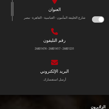
العنوان
شارع الخليفة المأمون - العباسية - القاهرة - مصر
رقم التليفون
26831231 - 26831417 - 26831474
البريد الإلكتروني
أرسل استفسارك.
الزائـرون