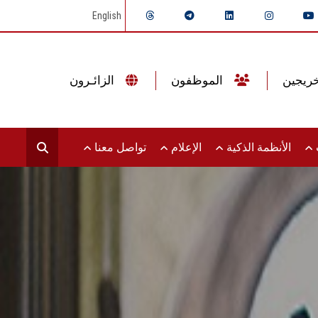
English
الموظفون
الزائـرون
ت
الأنظمة الذكية
الإعلام
تواصل معنا