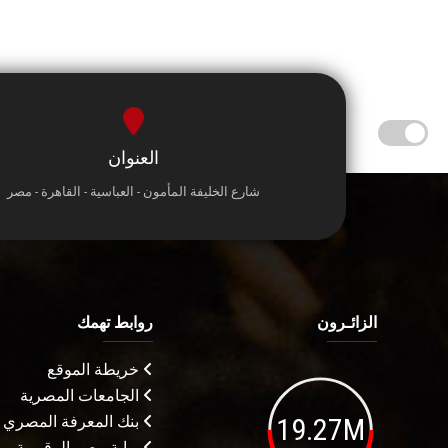
العنوان
شارع الخليفة المأمون - العباسية - القاهرة - مصر
الزائـرون
روابط تهمك
خريطة الموقع
الجامعات المصرية
19.27M
بنك المعرفة المصري
بوابة مصر الرقميـة