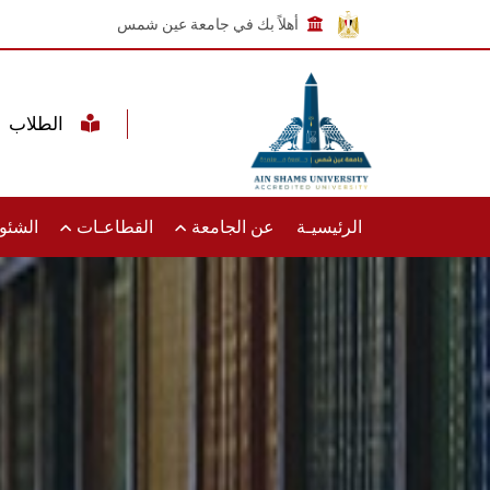
أهلاً بك في جامعة عين شمس
الطلاب
الرئيسيـة
عن الجامعة
القطاعـات
الشئون