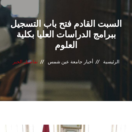
القطاعـات
السبت القادم فتح باب التسجيل
الشئون الأكاديمية
ببرامج الدراسات العليا بكلية
البحث العلمي
العلوم
الرعاية الصحية
الرئيسية
أخبار جامعة عين شمس
تفاصيل الخبر
المراكز والوحدات
الأنظمة الذكية
الإعلام
تواصل معنا