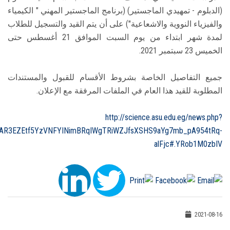
(الدبلوم - تمهيدي الماجستير) (برنامج الماجستير المهني " الكيمياء
والفيزياء النووية والاشعاعية") على أن يتم القيد والتسجيل للطلاب
لمدة شهر ابتداء من يوم السبت الموافق 21 أغسطس حتى
الخميس 23 سبتمبر 2021.
جميع التفاصيل الخاصة بشروط الأقسام للقبول والمستندات
المطلوبة للقيد هذا العام في الملفات المرفقة مع الإعلان.
http://science.asu.edu.eg/news.php?
=IwAR3EZEtf5YzVNFYINimBRqIWgTRiWZJfsXSHS9aYg7mb_pA954tRq-
alFjc#.YRob1M0zbIV
2021-08-16