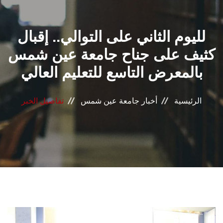
القطاعـات
لليوم الثاني على التوالي.. إقبال
الشئون الأكاديمية
كثيف على جناح جامعة عين شمس
البحث العلمي
بالمعرض التاسع للتعليم العالي
الرعاية الصحية
الرئيسية
أخبار جامعة عين شمس
تفاصيل الخبر
المراكز والوحدات
الأنظمة الذكية
الإعلام
تواصل معنا