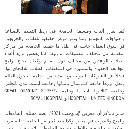
كما يعزز آليات وفلسفة الجامعة في ربط التعليم بالصناعة
واحتياجات المجتمع وبما يوفر فرص حقيقية للطلاب والخريجين
في سوق العمل، خاصة في ظل ما حققته الجامعة من مراكز
متقدمة في مختلف التصنيفات الدولية، كما يعكس تزايد أعداد
الطلاب الوافدين من مختلف دول العالم وكذلك نجاح برامج
الجامعة الجديدة والمتميزة في استقطاب الطلاب للالتحاق بها،
فضلاً عن الشراكات الدولية مع العديد من الجامعات حول العالم
ولعل أبرزها جامعة كلاوستال بألمانيا وجامعة ايست لندن بانجلترا
وجامعة كالابريا بايطاليا وجامعاتGREAT ORMOND STREET
HOSPITAL - UNITED KINGDOM و ROYAL HOSPITAL
جدير بالذكر أن معرض "إيديوجيت 2021"، يضم مختلف الجامعات
والمنح والتدريب في مصر، وكذا عدد كبير من الجامعات المصرية
الحكومية والخاصة واﻷهلية وفروع الجامعات الأجنبية في مصر