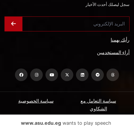
سجل ليصلك أحدث الأخبار
رأيك يهمنا
أراء المستخدمين
سياسة التعامل مع
سياسة الخصوصية
الشكاوي
ميثاق المتعاملين
الأسئلة الشائعة
www.asu.edu.eg
wants to play speech
شروط الاستخدام