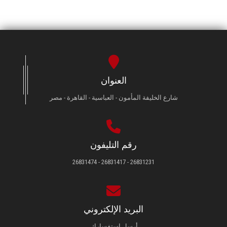
العنوان
شارع الخليفة المأمون - العباسية - القاهرة - مصر
رقم التليفون
26831231 - 26831417 - 26831474
البريد الإلكتروني
أرسل استفسارك.