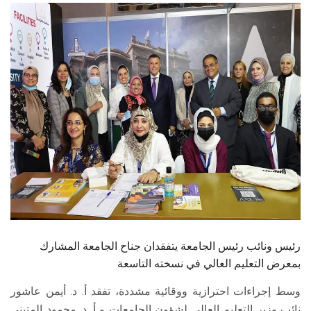
الطلاب
هيئة التدريس
الدراسات العليا
الخريجين
الموظفون
الزائـرون
سجل الان
رئيس ونائب رئيس الجامعة يتفقدان جناح الجامعة المشارك
بمعرض التعليم العالي في نسخته التاسعة
وسط إجراءات احترازية ووقائية مشددة، تفقد أ. د. أيمن عاشور
نائب وزير التعليم العالي لشؤون الجامعات و أ. د. محمود المتيني