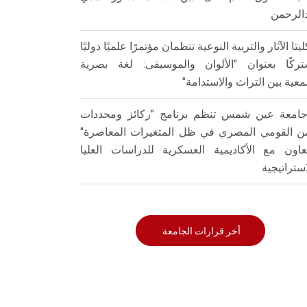
الرحمن
ليتا الآثار والتربية النوعية تنظمان مؤتمرًا علميًا دوليًا
ركًا بعنوان "الألوان والموسيقى: لغة بصرية
عية بين التراث والاستدامة"
امعة عين شمس تنظم برنامج "ركائز ومحددات
من القومي المصري في ظل المتغيرات المعاصرة"
تعاون مع الأكاديمية العسكرية للدراسات العليا
استراتيجية
أخر قرارات الجامعة