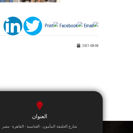
2021-08-08
العنوان
شارع الخليفة المأمون - العباسية - القاهرة - مصر