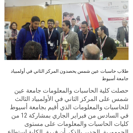
الطلاب
هيئة التدريس
الدراسات العليا
الخريجين
الموظفون
طلاب حاسبات عين شمس يحصدون المركز الثاني في أولمبياد
جامعة أسيوط
الزائـرون
حصلت كلية الحاسبات والمعلومات جامعة عين
شمس على المركز الثاني في الأولمبياد الثالث
سجل الان
للحاسبات والمعلومات الذي أقيم بجامعة أسيوط
في السادس من فبراير الجاري بمشاركة 12 من
كليات الحاسبات والمعلومات على مستوى
الجمهورية
.
الجدير بالذكر أن فريق الكلية استطاع