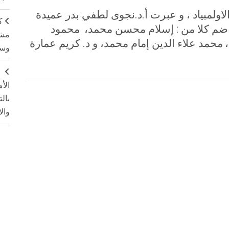
ولمبياد ، و عبرت أ.د.نجوى لطفي بدر عميدة
ك
 ضم كلا من
:
إسلام محسن محمد،
محمود
مشت
،
محمد علاء الدين إمام محمد، و د. كريم عمارة
وسم
ج
الأ
بال
وال