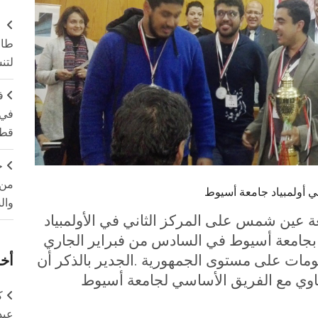
طال
لتن
ف
في 
قطا
ج
من 
أولمبياد جامعة أسيوط
وال
 عين شمس على المركز الثاني في الأولمبياد
 بجامعة أسيوط في السادس من فبراير الجاري
.
الجدير بالذكر أن
أخر
 حل 9 مسائل بالتساوي مع الفريق الأساسي لجامعة أسيوط
ك
عبد