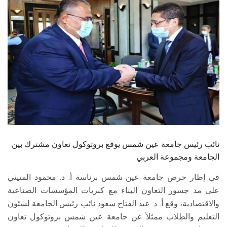
الطلاب
هيئة التدريس
الدراسات العليا
الخريجين
الموظفون
الزائـرون
نائب رئيس جامعة عين شمس يوقع بروتوكول تعاون مشترك بين
الجامعة ومجموعة العربي
سجل الان
في إطار حرص جامعة عين شمس برئاسة أ. د. محمود المتيني
على مد جسور التعاون البناء مع كبريات المؤسسات الصناعية
والاقتصادية، وقع أ. د. عبد الفتاح سعود نائب رئيس الجامعة لشئون
التعليم والطلاب ممثلاً عن جامعة عين شمس بروتوكول تعاون