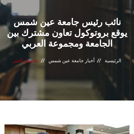
القطاعـات
نائب رئيس جامعة عين شمس
الشئون الأكاديمية
يوقع بروتوكول تعاون مشترك بين
البحث العلمي
الجامعة ومجموعة العربي
الرعاية الصحية
الرئيسية
أخبار جامعة عين شمس
تفاصيل الخبر
المراكز والوحدات
الأنظمة الذكية
الإعلام
تواصل معنا