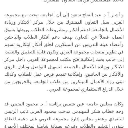
و أشار أ. د. عبد الفتاح سعود إلى أن الجامعة تبحث مع مجموعة
العربي سبل التعاون المشترك من خلال مركز الابتكار وريادة
الأعمال بالجامعة؛ لدعم أفكار ومشروعات الطلاب وربطها بسوق
العمل، فضلاً عن التعاون بهدف دعم أفكار الطلاب والباحثين
وأعضاء هيئة التدريس من المبتكرين لخلق أفكار ابتكارية تسهم
في تطوير منتجات مجموعة العربي وتكون قابلة للتطبيق والتنفيذ،
إلى جانب بحث إمكانية فتح مكتب لمجموعة العربي داخل مركز
الابتكار وريادة الأعمال بالجامعة لتسهيل التواصل وتبادل الرؤى
والأفكار بين الجانبين، وإمكانية تقديم فرص عمل للطلاب وكذلك
تبني رواد الأعمال المبتكرين من طلاب الجامعة والخريجين من
خلال الذراع الاستثماري لمجموعة العربي .
وكان مجلس جامعة عين شمس برئاسة أ. د. محمود المتيني قد
وجه خطاب شكر للمهندس مدحت محمود العربي نائب الرئيس
التنفيذي وعضو مجلس إدارة مجموعة العربي على دعمه لقطاع
شؤون التعليم والطلاب وتبرعه بصيانة شاملة لمختلف الأجهزة