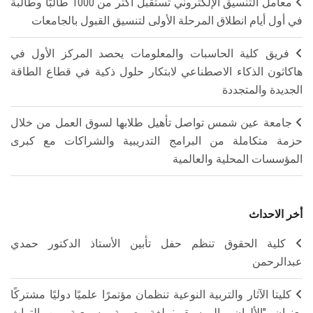
معامل التنسيق الإلكتروني تستقبل أكثر من 1000 طالبًا وطالبة
في أول أيام انطلاق المرحلة الأولى لتنسيق القبول بالجامعات
فريق كلية الحاسبات والمعلومات يحصد المركز الأول في
هاكاثون الذكاء الاصطناعي لابتكار حلول ذكية في قطاع الطاقة
الجديدة والمتجددة
جامعة عين شمس تواصل تأهيل طلابها لسوق العمل من خلال
حزمة متكاملة من البرامج التدريبية والشراكات مع كبرى
المؤسسات المحلية والعالمية
أخر الاحداث
كلية الحقوق تنظم حفل تأبين الأستاذ الدكتور حمدي
عبدالرحمن
كليتا الآثار والتربية النوعية تنظمان مؤتمرًا علميًا دوليًا مشتركًا
بعنوان "الألوان والموسيقى: لغة بصرية وسمعية بين التراث