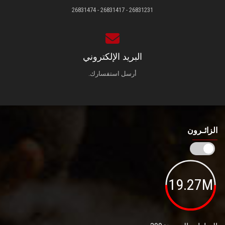
26831231 - 26831417 - 26831474
البريد الإلكتروني
أرسل استفسارك.
الزائـرون
19.27M