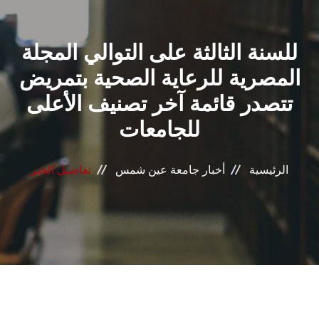
القطاعـات
للسنة الثالثة على التوالي المجلة
الشئون الأكاديمية
المصرية للرعاية الصحية بتمريض
البحث العلمي
تتصدر قائمة آخر تصنيف الأعلى
للجامعات
الرعاية الصحية
المراكز والوحدات
الرئيسية
أخبار جامعة عين شمس
تفاصيل الخبر
الأنظمة الذكية
الإعلام
تواصل معنا