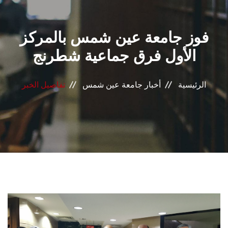
القطاعـات
فوز جامعة عين شمس بالمركز
الشئون الأكاديمية
الأول فرق جماعية شطرنج
البحث العلمي
الرئيسية
أخبار جامعة عين شمس
تفاصيل الخبر
الرعاية الصحية
المراكز والوحدات
الأنظمة الذكية
الإعلام
تواصل معنا