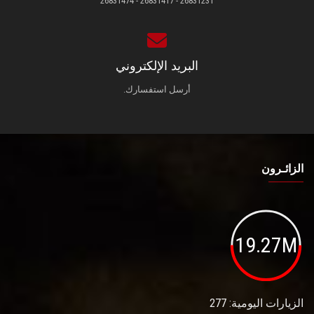
26831231 - 26831417 - 26831474
البريد الإلكتروني
أرسل استفسارك.
الزائـرون
19.27M
الزيارات اليومية: 277