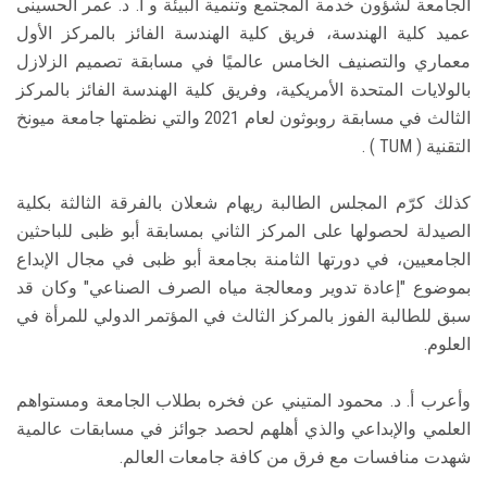
الجامعة لشؤون خدمة المجتمع وتنمية البيئة و أ. د. عمر الحسينى
عميد كلية الهندسة، فريق كلية الهندسة الفائز بالمركز الأول
معماري والتصنيف الخامس عالميًا في مسابقة تصميم الزلازل
بالولايات المتحدة الأمريكية، وفريق كلية الهندسة الفائز بالمركز
الثالث في مسابقة روبوثون لعام 2021 والتي نظمتها جامعة ميونخ
التقنية ( TUM ) .
كذلك كرّم المجلس الطالبة ريهام شعلان بالفرقة الثالثة بكلية
الصيدلة لحصولها على المركز الثاني بمسابقة أبو ظبى للباحثين
الجامعيين، في دورتها الثامنة بجامعة أبو ظبى في مجال الإبداع
بموضوع "إعادة تدوير ومعالجة مياه الصرف الصناعي" وكان قد
سبق للطالبة الفوز بالمركز الثالث في المؤتمر الدولي للمرأة في
العلوم.
وأعرب أ. د. محمود المتيني عن فخره بطلاب الجامعة ومستواهم
العلمي والإبداعي والذي أهلهم لحصد جوائز في مسابقات عالمية
شهدت منافسات مع فرق من كافة جامعات العالم.