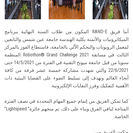
أما فريق RAND-E المكون من طلاب السنة النهائية ببرنامج
الميكاترونيات والأتمتة بكلية الهندسة جامعة عين شمس والتابعين
لمعمل الروبوتات والتحكم الاّلي بالجامعة، فاستطاع الفوز بالمركز
الثالث في مسابقة Robothon® Grand Challenge 2021 المنظمة
سنويا من قبل جامعة ميونخ التقنية في الفترة من 14/5/2021 حتى
22/6/2021 والتي شهدت مشاركة خمسة عشر فرقة من كافة
أنحاء العالم وتهدف إلى تسليط الضوء على القضايا البيئية ذات
الأهمية كتفكيك وفرز النفايات الإلكترونية.
كما تمكن الفريق من إتمام جميع المهام المحددة في نصف الفترة
المتاحة لباقي الفرق وبناء على ذلك، تم منحهم جائزة" Lightspeed"
الخاصة.
وتكون الفريق من: