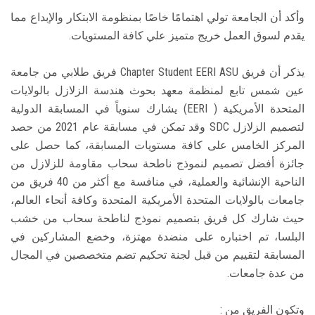
وأكد أن الجامعة تولي اهتمامًا خاصًا بمنظومة الابتكار والإبداع مما
يقدم لسوق العمل خريج متميز علي كافة المستويات.
يذكر أن فريق Chapter Student EERI ASU فريق طلابي من جامعة
عين شمس تابع لمنظمة معهد بحوث هندسة الزلازل بالولايات
المتحدة الأمريكية ( EERI) يشارك سنوياً في المسابقة الدولية
لتصميم الزلازل SDC وقد تمكن في مسابقة عام 2021 من حصد
المركز الخامس على كافة مستويات المسابقة، كما حصل على
جائزة أفضل تصميم لنموذج ناطحة سحاب مقاومة للزلازل من
الناحية الإنشائية والعملية، في منافسة مع أكثر من 40 فريق من
جامعات بالولايات المتحدة الأمريكية المتحدة وكافة أنحاء العالم،
حيث شارك كل فريق بتصميم نموذج لناطحة سحاب من خشب
البلسا، تم اختباره على منضدة مهتزة، وخضع المشاركين في
المسابقة لتقييم من قبل لجنة تحكيم تضم متخصصين في المجال
من عدة جامعات.
وتكون الفريق من :