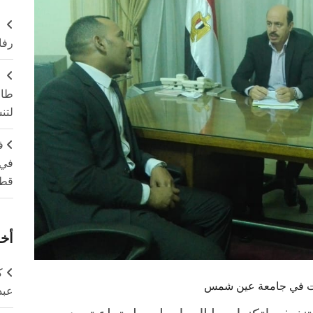
ر
رفا
طال
لتن
ف
في 
قطا
أخر
ك
فت في جامعة عين شمس
عبد