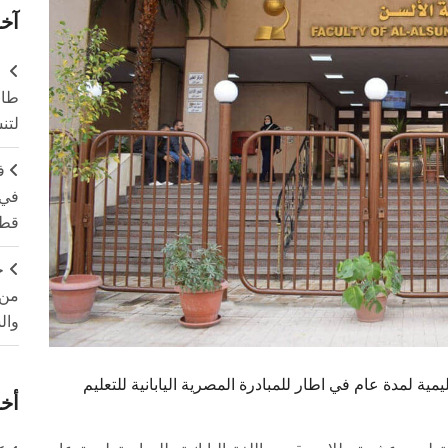
آخر
طال
لتن
ف
في 
قطا
ج
من 
وال
مدة عام في اطار للمبادرة المصرية اليابانية للتعليم
أخر