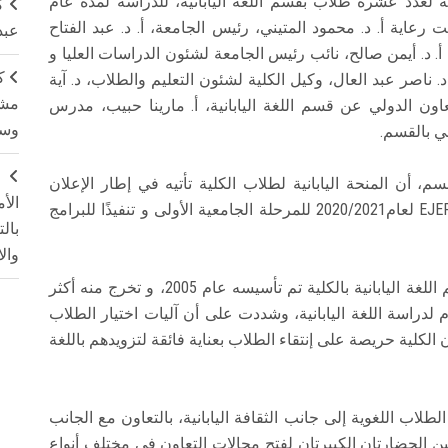
دد عشرة طلاب بقسم اللغة اليابانية، للدراسة لمدة عام
ك
عاية أ. د. محمود المتيني، رئيس الجامعة، أ. د. عبد الفتاح
عبد
. د. أيمن صالح، نائب رئيس الجامعة لشئون الدراسات العليا و
ك
. ناصر عبد العال، وكيل الكلية لشئون التعليم والطلاب، د. آية
مشت
اون الدولي عن قسم اللغة اليابانية، أ. مارينا حبيب، مدرس
وسم
بي بالقسم.
ج
 أن المنحة اليابانية لطلاب الكلية تأتيه في إطار الإعلان
الأ
السادس الخاص للمبادرة المصرية اليابانية للتعليم EJEP لعام2020/2021 للمرحلة الجامعية الأولى و تنفيذًا للبرامج
بال
وال
كما أوضحت أ. د. سلوى رشاد، عميد الكلية، أن قسم اللغة اليابانية بالكلية تم تأسيسه عام 2005، و تخرج منه أكثر
ل عام لدراسة اللغة اليابانية، وشددت على أن آليات اختيار الطلاب
 الكلية حريصة على إنتقاء الطلاب بعناية فائقة لتزويدهم باللغة
اب اللغوية إلى جانب الثقافة اليابانية، بالتعاون مع الجانب
ا بين الحضارتان الكبيرتان لفتح مجالات التعاون في مختلف أنواع