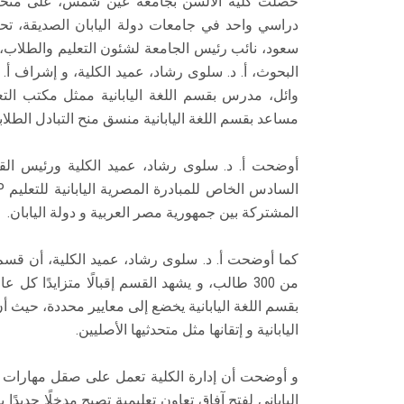
حصلت كلية الألسن بجامعة عين شمس، على منحة لع
دراسي واحد في جامعات دولة اليابان الصديقة، تحت ر
سعود، نائب رئيس الجامعة لشئون التعليم والطلاب، أ
البحوث، أ. د. سلوى رشاد، عميد الكلية، و إشراف أ. د
وائل، مدرس بقسم اللغة اليابانية ممثل مكتب التع
مساعد بقسم اللغة اليابانية منسق منح التبادل الطلا
أوضحت أ. د. سلوى رشاد، عميد الكلية ورئيس القسم،
المشتركة بين جمهورية مصر العربية و دولة اليابان.
من 300 طالب، و يشهد القسم إقبالًا متزايدًا ك
بقسم اللغة اليابانية يخضع إلى معايير محددة، حيث أن
اليابانية و إتقانها مثل متحدثيها الأصليين.
و أوضحت أن إدارة الكلية تعمل على صقل مهارات الطل
الياباني لفتح آفاق تعاون تعليمية تصبح مدخلًا جديدً