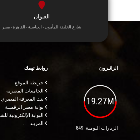
العنوان
شارع الخليفة المأمون - العباسية - القاهرة - مصر
الزائـرون
روابط تهمك
خريطة الموقع
الجامعات المصرية
19.27M
بنك المعرفة المصري
بوابة مصر الرقميـة
البوابة الإلكترونية لل
المزيـد . . .
الزيارات اليومية: 849