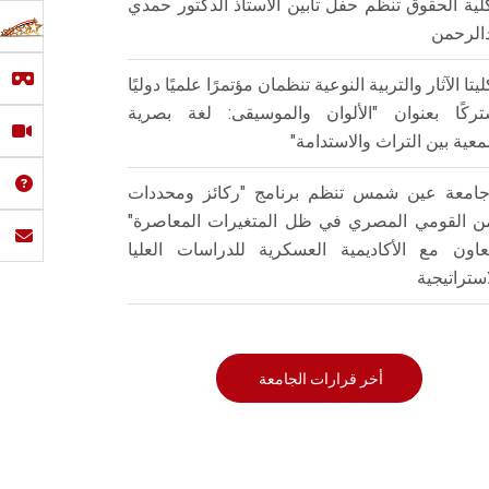
لية الحقوق تنظم حفل تأبين الأستاذ الدكتور حمدي
الرحمن
ليتا الآثار والتربية النوعية تنظمان مؤتمرًا علميًا دوليًا
ركًا بعنوان "الألوان والموسيقى: لغة بصرية
عية بين التراث والاستدامة"
امعة عين شمس تنظم برنامج "ركائز ومحددات
من القومي المصري في ظل المتغيرات المعاصرة"
تعاون مع الأكاديمية العسكرية للدراسات العليا
استراتيجية
أخر قرارات الجامعة