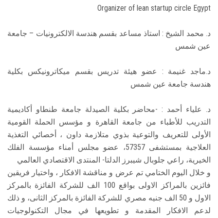
Organizer of lean startup circle Egypt
د. محمد الشيخ : استاذ مساعد بقسم هندسة الالكترونيات – جامعة
عين شمس
د.ماجد غنيمة : عضو هيئة تدريس بقسم ميكاترونيكس بكلية
هندسة جامعة عين شمس
د. علياء أحمد : -محاضر بكلية الصيدلة جامعة طنطاو أكاديمية
التدريب للأطباء من جامعة القاهرة و مؤسس الحملة القومية
الأولى للتعريف والتوعية بذوي متلازمة داون ، أخصائي التغذية
العلاجية بمستشفى 57357، عضو مجلس أمناء مؤسسة الفلك
الخيرية، راعي جلوبال شيبرز الدلتا- المنتدى الاقتصادي العالمي
و خلال اليوم الختامي تم عرض و مناقشة الافكار ، واختيار فريقين
فائزين بالمراكز الاولى بواقع 100 الف للشركة الفائزة بالمركز
الاول و 50 الف جنيه مصري للشركة الفائزة بالمركز الثانى، و ذلك
لدعم الافكار المقدمة و تطويعها في مجال التكنولوجيات