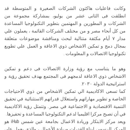
وكانت فاعليات هاكثون الشركات الصغيرة و المتوسطة قد
انطلقت فى الثانى عشر من يوليو، بمشاركة مجموعة من
الشركات و المطورين و المهتمين بتطوير التكنولوجيا المساعدة
من كل أنحاء مصر و من مختلف الشركات القائمة ، يعملون علي
مدار ٧ أيام مكثفة متتالية لبحث ومناقشة موضوعات متعلقة
بمجال دمج و تمكين الاشخاص ذوي الاعاقة و العمل علي تطويع
تكنولوجيا الاتصالات و المعلومات .
وهو ما يتناسب مع رؤية وزارة الاتصالات فى دعم و تمكين
الاشخاص ذوي الاعاقة لدمجهم فى المجتمع بهدف تحقيق رؤية و
استراتيجية الدولة ٢٠٣٠.
كما تسعى الاكاديمية الي تمكين الاشخاص من ذوي الاحتياجات
الخاصة و تطوير مهاراتهم واستغلال قدراتهم الاستثنائية في تحقيق
التنمية الاقتصادية و الاجتماعية في مصر.. وتتمثل رؤية الاكاديمية
في أن تصبح مركزا اقليميا لدعم التكنولوجيا المساعدة و تحفيزها.
ويعد مركز الابتكار وريادة الاعمال بجامعة عين شمس iHub هو
المركز الرسمي لبناء القدرات وريادة الأعمال ، والذي يعمل على