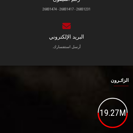
26831231 - 26831417 - 26831474
البريد الإلكتروني
أرسل استفسارك.
الزائـرون
19.27M