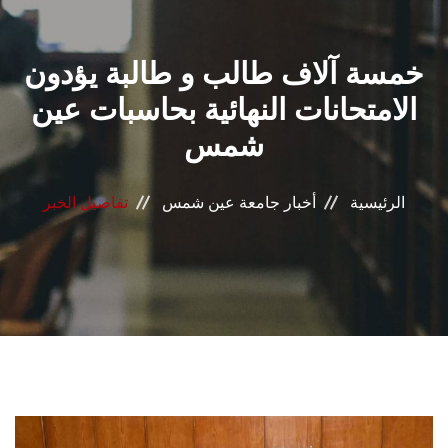
القطاعـات
خمسة آلاف طالب و طالبة يؤدون
الشئون الأكاديمية
الامتحانات النهائية بحاسبات عين
البحث العلمي
شمس
الرعاية الصحية
الرئيسية
أخبار جامعة عين شمس
تفاصيل الخبر
المراكز والوحدات
الأنظمة الذكية
الإعلام
تواصل معنا