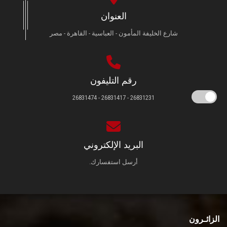
العنوان
شارع الخليفة المأمون - العباسية - القاهرة - مصر
رقم التليفون
26831231 - 26831417 - 26831474
البريد الإلكتروني
أرسل استفسارك.
الزائـرون