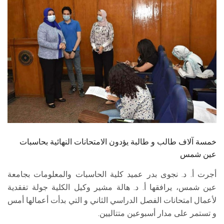
الطلاب
هيئة التدريس
الدراسات العليا
الخريجين
الموظفون
الزائـرون
خمسة آلاف طالب و طالبة يؤدون الامتحانات النهائية بحاسبات
عين شمس
سجل الان
أجرت أ. د. نجوى بدر عميد كلية الحاسبات والمعلومات بجامعة
عين شمس، يرافقها أ. د. هالة مشير وكيل الكلية جولة تفقدية
لأعمال امتحانات الفصل الدراسي الثاني و التي بدأت أعمالها أمس
و تستمر على مدار أسبوعين متتاليين.