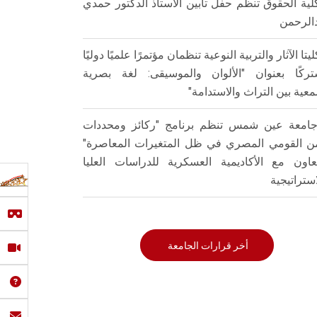
لية الحقوق تنظم حفل تأبين الأستاذ الدكتور حمدي
الرحمن
ليتا الآثار والتربية النوعية تنظمان مؤتمرًا علميًا دوليًا
ركًا بعنوان "الألوان والموسيقى: لغة بصرية
عية بين التراث والاستدامة"
امعة عين شمس تنظم برنامج "ركائز ومحددات
من القومي المصري في ظل المتغيرات المعاصرة"
تعاون مع الأكاديمية العسكرية للدراسات العليا
استراتيجية
أخر قرارات الجامعة