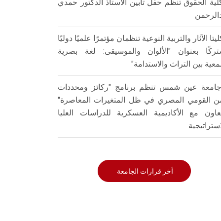
لية الحقوق تنظم حفل تأبين الأستاذ الدكتور حمدي
الرحمن
ليتا الآثار والتربية النوعية تنظمان مؤتمرًا علميًا دوليًا
ركًا بعنوان "الألوان والموسيقى: لغة بصرية
عية بين التراث والاستدامة"
امعة عين شمس تنظم برنامج "ركائز ومحددات
من القومي المصري في ظل المتغيرات المعاصرة"
تعاون مع الأكاديمية العسكرية للدراسات العليا
استراتيجية
أخر قرارات الجامعة