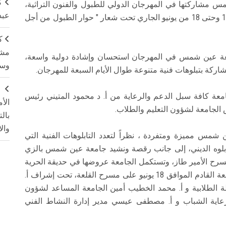
ك
 مشاركتها في المهرجان الدولي للطبول والفنون التراثية،
عبد
والذي تحتضن القاهرة دورته الثامنة في الفترة من 12 وحتى 18 من يونيو الجاري تحت شعار " حوار الطبول من أجل
ك
مشت
معة عين شمس في المهرجان استحسان وإشادة دولية واسعة،
وسم
شاركة بتبلوهات فنية متنوعة طوال الأيام السبعة للمهرجان.
ج
معة كافة سبل الدعم والرعاية من أ. د محمود المتيني رئيس
الأ
 الجامعة لشؤون التعليم والطلاب.
بال
وال
مس مميزة ومتفردة ، نظراً لتعدد التابلوهات الفنية التي
التابلوه الديني، إلى جانب رقصة ونشيد جامعة عين شمس بالزي
مسرح الأمير طاز، وتستكمل الجامعة عروضها في حديقة الحرية
وبيت السناري، وصولاً إلى العرض الختامي يوم الجمعة القادم الموافق 18 يونيو على مسرح القلعة، تحت إشراف أ.
 الطلابية و أ. محمد الخطيب أمين الجامعة المساعد لشؤون
رعاية الشباب و أ. مصطفى عيسي مدير إدارة النشاط الفني