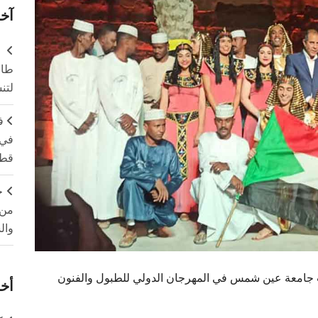
آخر
طال
لتن
ف
في 
قطا
ج
من 
وال
ب جامعة عين شمس في المهرجان الدولي للطبول والفنون
أخر