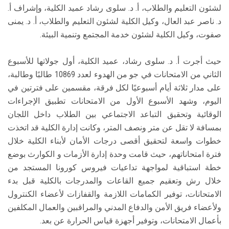
لشئون التعليم والطلاب، أ. د. سلوى رشاد عميد الكلية، وإشراف أ.
د. ناصر عبد العال، وكيل الكلية لشئون التعليم والطلاب، أ. د. يمنى
صفوت، وكيل الكلية لشئون خدمة المجتمع وتنمية البيئة.
حيث أجرت أ. د. سلوى رشاد، عميد الكلية، أول جولاتها للأسبوع
الثاني من الامتحانات في جو من الهدوء لعدد 10869 طالبًا وطالبة،
على مدار ثلاثة أيام أسبوعيًا لكل فرقة، مقسمين على فترتين في
اليوم، وشهد الأسبوع الأول من الامتحانات تطبيق الإجراءات
الوقائية وتحقيق التباعد الاجتماعي بين الطلاب داخل اللجان
بمسافة لا تقل عن متر ونصف المتر، وكانت إدارة الكلية قد اتخذت
خطوات واسعة لتحقيق أقصى درجات الأمان لأبناء الكلية خلال
فترة امتحاناتهم، حيث قامت وحدة إدارة الأزمات و الكوارث بوضع
خطة استباقية لمواجهة تداعيات فيروس كورونا المستجد من
خلال رش وتعقيم جميع القاعات والمدرجات بالكلية قبل بدء
الامتحانات، توفير الكمامات اللازمة والقفازات لأعضاء الكنترول
ولأعضاء فريق الأمن والدفاع المدني والمراقبين والعمال المكلفين
بأعمال الامتحانات، وتوفير أجهزة قياس الحرارة عن بعد.