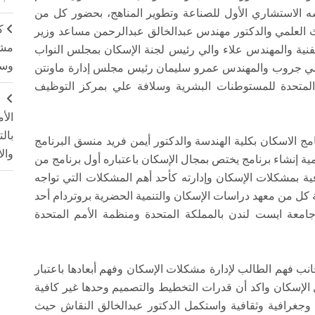
سه الاستشاري الأول للصناعة وتطوير المناهج، بحضور كل من
ك
بحث العلمي والدكتور مهندس عبدالخالق عبدالرحمن مساعد وزير
مشت
لفنية والمهندس علاء والي رئيس لجنة الإسكان بمجلس النواب
وسم
لي جروب والمهندس عمرو سليمان رئيس مجلس إدارة ماونتن
المتحدة للمستوطنات البشرية وسلافة علي بمركز التوظيف
ج
الأ
بال
مج الاسكان بكلية الهندسة والدكتور أيمن فريد منسق البرنامج
وال
ة إنشاء برنامج يختص بمجال الإسكان باعتباره أول برنامج من
 بمشكلات الإسكان وإدارته كأحد أهم المشكلات التي تواجه
 كل من معهد دراسات الإسكان والتنمية الحضرية بروتردام أحد
جامعة ايست لندن بالمملكة المتحدة ومنظمة الأمم المتحدة
انب فهم الطالب لإدارة مشكلات الإسكان وفهم أبعادها باعتبار
 الإسكان واكد أن قدرات التخطيط والتصميم وحدها غير كافية
ة وجغرافية وثقافية واستكمل الدكتور عبدالخالق النقاش حيث