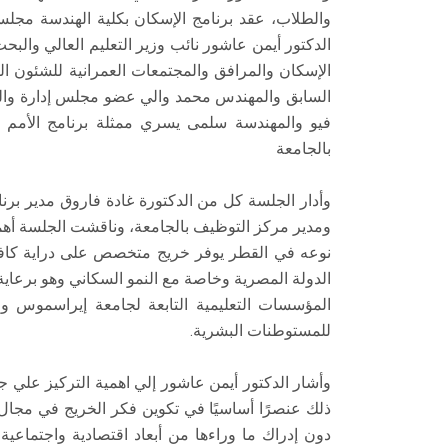
والطلاب، عقد برنامج الإسكان بكلية الهندسة مجل
الدكتور أيمن عاشور نائب وزير التعليم العالي وال
الإسكان والمرافق والمجتمعات العمرانية للشئون ا
السابق والمهندس محمد والي عضو مجلس إدارة وا
فيو والمهندسة سلمى يسري ممثلة برنامج الأمم 
بالجامعة
وأدار الجلسة كل من الدكتورة غادة فاروق مدير برنا
ومدير مركز التوظيف بالجامعة، وناقشت الجلسة أهمي
نوعه في القطر يوفر خريج متخصص على دراية كافية
الدولة المصرية وخاصة مع النمو السكاني وهو برعاية
المؤسسات التعليمية التابعة لجامعة إيراسموس و
للمستوطنات البشرية.
وأشار الدكتور أيمن عاشور إلي اهمية التركيز علي ج
ذلك عنصرًا أساسيًا في تكوين فكر الخريج في مجال
دون إدراك ما وراءها من أبعاد اقتصادية واجتماعي