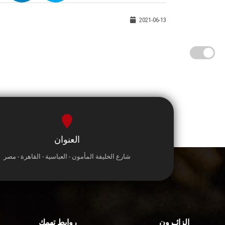
2021-06-13
العنوان
شارع الخليفة المأمون - العباسية - القاهرة - مصر
الزائـرون
روابط تهمك