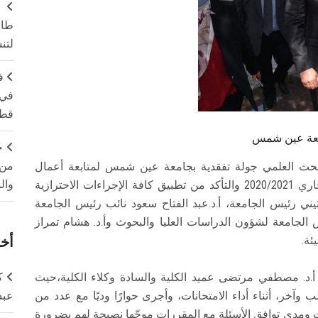
طال
لتن
ف
في 
قطا
جامعة عين شمس
ج
من 
والبحث العلمي جولة تفقدية بجامعة عين شمس لمتابعة أعمال
وال
امتحانات الفصل الدراسي الثاني للعام الجامعي الجاري 2020/2021 والتأكد من تطبيق كافة الإجراءات الاحترازية
يني رئيس الجامعة، أ.د.عبد الفتاح سعود نائب رئيس الجامعة
 الجامعة لشؤون الدراسات العليا والبحوث وأ.د. هشام تمراز
ئة.
أخر
 أ.د. مصطفي مرتضى عميد الكلية والسادة وكلاء الكلية،حيث
ك
آخر، أثناء أداء الامتحانات، وأجرى حوارًا وديًا مع عدد من
عبد
ت ومدى توافق الأسئلة مع المقررات موجّها نصيحة لهم بضرورة