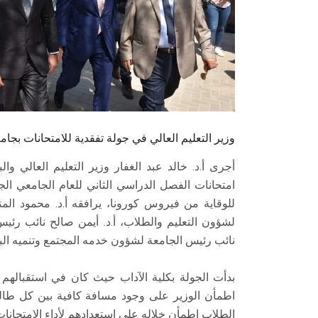
وزير التعليم العالي في جولة تفقدية للامتحانات ب
أجرى أ.د. خالد عبد الغفار وزير التعليم العالي 
للوقاية من فيروس كورونا، يرافقه أ.د. محمود المت
لشؤون التعليم والطلاب، أ.د. أيمن صالح نائب رئيس
نائب رئيس الجامعة لشؤون خدمه المجتمع وتنميه البي
بدأت الجولة بكلية الآداب حيث كان في استقبالهم
اطمأن الوزير على وجود مسافة كافية بين كل طالب و
الطلاب اطمأن خلاله على استعدادهم لأداء الامتحانا