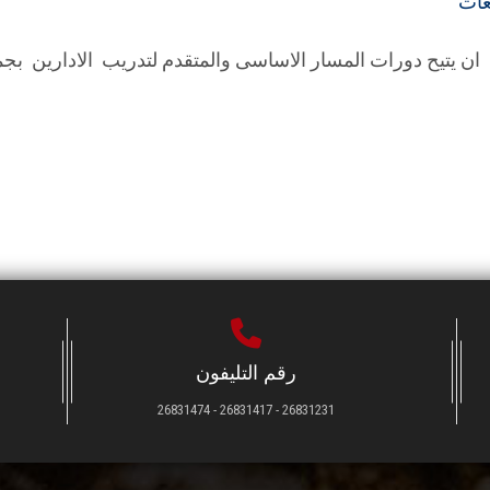
عات
ن يتيح دورات المسار الاساسى والمتقدم لتدريب الادارين بجم
رقم التليفون
26831231 - 26831417 - 26831474