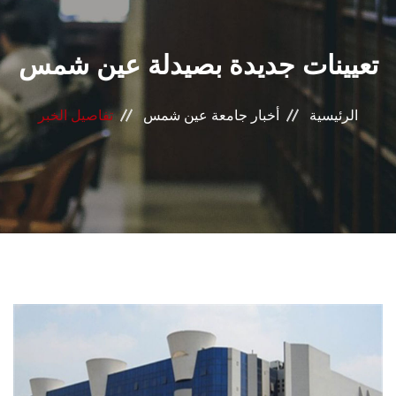
القطاعـات
تعيينات جديدة بصيدلة عين شمس
الشئون الأكاديمية
البحث العلمي
الرئيسية
أخبار جامعة عين شمس
تفاصيل الخبر
الرعاية الصحية
المراكز والوحدات
الأنظمة الذكية
الإعلام
تواصل معنا