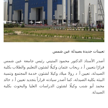
الطلاب
هيئة التدريس
الدراسات العليا
الخريجين
تعيينات جديدة بصيدلة عين شمس
الموظفون
أصدر الأستاذ الدكتور محمود المتيني رئيس جامعة عين شمس
قرارًا بتعيين أ. د ريحاب عثمان وكيلًا لشئون التعليم والطلاب بكلية
الزائـرون
الصيدلة، تعيين أ. د رولا ميلاد وكيلا لشئون خدمة المجتمع وتنمية
البيئة بكلية الصيدلة، كما أصدر سيادته قراراً بتجديد تعيين أ. د خالد
سجل الان
محمد أبو شنب وكيلًا لشئون الدراسات العليا والبحوث بكلية
الصيدلة.