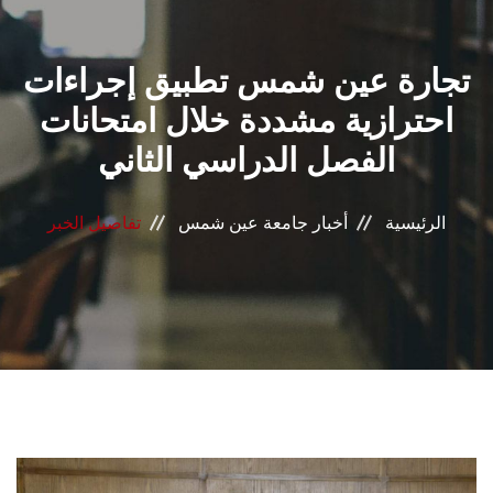
القطاعـات
تجارة عين شمس تطبيق إجراءات
الشئون الأكاديمية
احترازية مشددة خلال امتحانات
البحث العلمي
الفصل الدراسي الثاني
الرعاية الصحية
الرئيسية
أخبار جامعة عين شمس
تفاصيل الخبر
المراكز والوحدات
الأنظمة الذكية
الإعلام
تواصل معنا