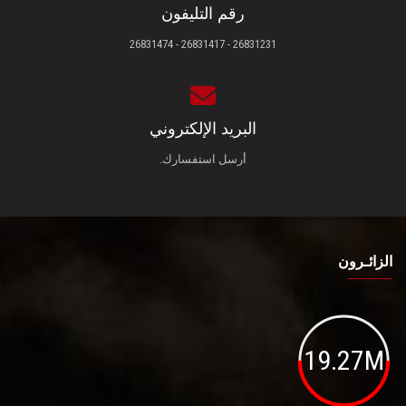
رقم التليفون
26831231 - 26831417 - 26831474
البريد الإلكتروني
أرسل استفسارك.
الزائـرون
19.27M