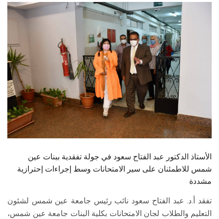
الطلاب
هيئة التدريس
الدراسات العليا
الخريجين
الموظفون
الزائـرون
الأستاذ الدكتور عبد الفتاح سعود في جولة تفقدية ببنات عين
سجل الان
شمس للاطمئنان على سير الامتحانات وسط إجراءات إحترازية
مشددة
تفقد أ.د. عبد الفتاح سعود نائب رئيس جامعة عين شمس لشئون
التعليم والطلاب لجان الامتحانات بكلية البنات جامعة عين شمس،