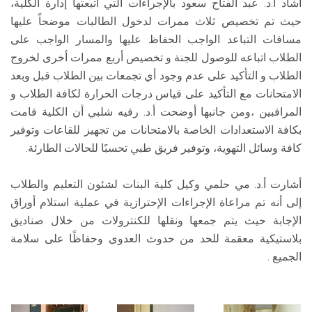
أشاد أ.د. عبد الفتاح سعود بالإجراءات التي اتبعتها إدارة الكلية،
حيث تم تخصيص ثلاث ممرات لدخول الطالبات موضحاً عليها
مسافات التباعد الواجب الحفاظ عليها والمسار الواجب على
الطلاب اتباعه للوصول للجنة و تخصيص أربع ممرات أخرى لخروج
الطلاب و التأكيد على عدم وجود أي تجمعات بين الطلاب قبل وبعد
الامتحانات مع التأكيد على قياس درجات الحرارة لكافة الطلاب و
المراقبين ،ومن جانبها أوضحت أ.د. رقيه شلبي أن الكلية قامت
بكافة الاستعدادات الخاصة بالامتحانات من تجهيز للقاعات وتوفير
كافة وسائل التهوية، وتوفير فريق طبي تحسبًا للحالات الطارئة.
أشارت أ.د. مي حلمي وكيل كلية البنات لشئون التعليم والطلاب
إلى أنه تم مراعاة الإجراءات الإحترازية في عملية استلام أوراق
الإجابة حيث يتم جمعها ونقلها للكنترولات من خلال صناديق
بلاستيكية معقمة للحد من حدوث العدوى وحفاظًا على سلامة
الجميع .