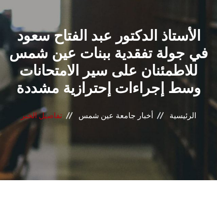
القطاعـات
الأستاذ الدكتور عبد الفتاح سعود
الشئون الأكاديمية
في جولة تفقدية ببنات عين شمس
البحث العلمي
للاطمئنان على سير الامتحانات
وسط إجراءات إحترازية مشددة
الرعاية الصحية
المراكز والوحدات
الرئيسية
أخبار جامعة عين شمس
تفاصيل الخبر
الأنظمة الذكية
الإعلام
تواصل معنا