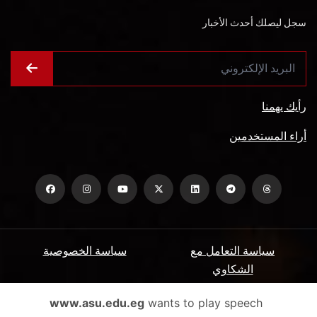
سجل ليصلك أحدث الأخبار
رأيك يهمنا
أراء المستخدمين
سياسة التعامل مع
سياسة الخصوصية
الشكاوي
ميثاق المتعاملين
الأسئلة الشائعة
www.asu.edu.eg
wants to play speech