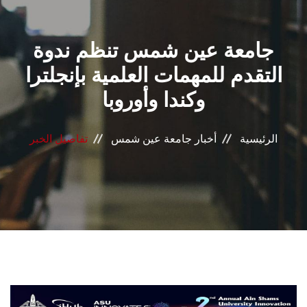
القطاعـات
جامعة عين شمس تنظم ندوة
الشئون الأكاديمية
التقدم للمهمات العلمية بإنجلترا
البحث العلمي
وكندا وأوروبا
الرعاية الصحية
الرئيسية
أخبار جامعة عين شمس
تفاصيل الخبر
المراكز والوحدات
الأنظمة الذكية
الإعلام
تواصل معنا