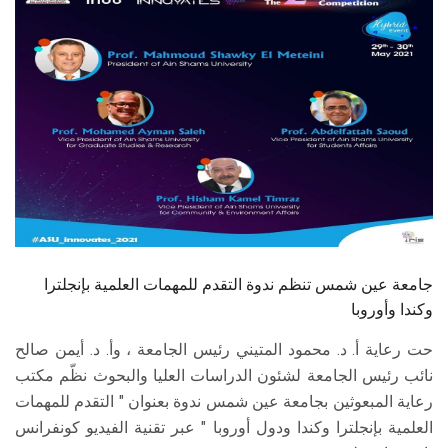
الطلاب
هيئة التدريس
الدراسات العليا
الخريجين
الموظفون
الزائـرون
جامعة عين شمس تنظم ندوة التقدم للمهمات العلمية بإنجلترا
وكندا وأوروبا
سجل الان
حت رعاية أ. د. محمود المتيني رئيس الجامعة ، وأ. د. أيمن صالح
نائب رئيس الجامعة لشئون الدراسات العليا والبحوث نظّم مكتب
رعاية المبعوثين بجامعة عين شمس ندوة بعنوان " التقدم للمهمات
العلمية بإنجلترا وكندا ودول أوروبا " عبر تقنية الفيديو كونفرانس