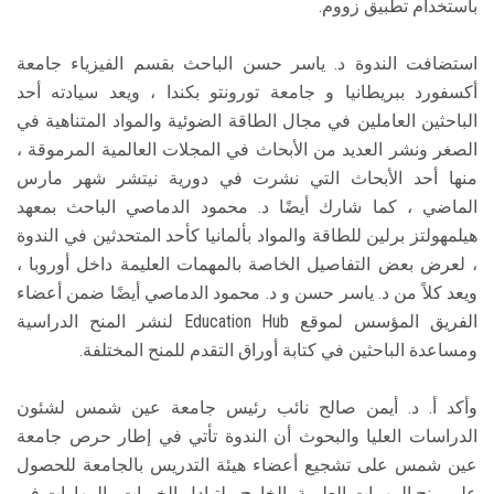
باستخدام تطبيق زووم.
استضافت الندوة د. ياسر حسن الباحث بقسم الفيزياء جامعة
أكسفورد ببريطانيا و جامعة تورونتو بكندا ، ويعد سيادته أحد
الباحثين العاملين في مجال الطاقة الضوئية والمواد المتناهية في
الصغر ونشر العديد من الأبحاث في المجلات العالمية المرموقة ،
منها أحد الأبحاث التي نشرت في دورية نيتشر شهر مارس
الماضي ، كما شارك أيضًا د. محمود الدماصي الباحث بمعهد
هيلمهولتز برلين للطاقة والمواد بألمانيا كأحد المتحدثين في الندوة
، لعرض بعض التفاصيل الخاصة بالمهمات العليمة داخل أوروبا ،
ويعد كلاً من د. ياسر حسن و د. محمود الدماصي أيضًا ضمن أعضاء
الفريق المؤسس لموقع Education Hub لنشر المنح الدراسية
ومساعدة الباحثين في كتابة أوراق التقدم للمنح المختلفة.
وأكد أ. د. أيمن صالح نائب رئيس جامعة عين شمس لشئون
الدراسات العليا والبحوث أن الندوة تأتي في إطار حرص جامعة
عين شمس على تشجيع أعضاء هيئة التدريس بالجامعة للحصول
على منح المهمات العلمية بالخارج ، لتبادل الخبرات والمهارات في