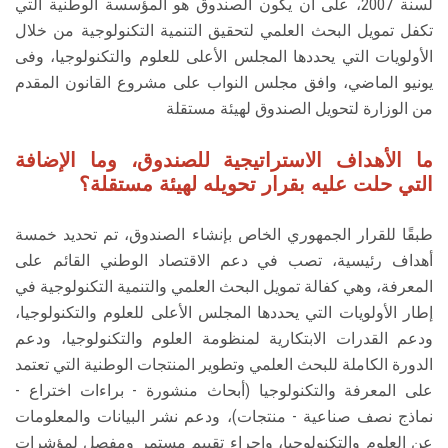
لسنة 2007، على أن يكون الصندوق هو المؤسسة الوطنية التي
الطلاب
تكفل تمويل البحث العلمي لتحقيق التنمية التكنولوجية من خلال
الأولويات التي يحددها المجلس الأعلى للعلوم والتكنولوجيا، وفى
هيئة التدريس
يونيو الماضي، وافق مجلس النواب على مشروع القانون المقدم
من الوزارة لتحويل الصندوق لهيئة مستقلة
الدراسات العليا
ما الأهداف الاستراتيجية للصندوق، وما الإضافة
الخريجين
التي حلت عليه بقرار تحويله لهيئة مستقلة؟
الموظفون
طبقًا للقرار الجمهوري الخاص بإنشاء الصندوق، تم تحديد خمسة
أهداف رئيسية، تصب في دعم الاقتصاد الوطني القائم على
الزائـرون
المعرفة، وهي كفالة تمويل البحث العلمي والتنمية التكنولوجية في
إطار الأولويات التي يحددها المجلس الأعلى للعلوم والتكنولوجيا،
سجل الان
ودعم القدرات الابتكارية لمنظومة العلوم والتكنولوجيا، ودعم
الدورة الكاملة للبحث العلمي وتطوير المنتجات الوطنية التي تعتمد
على المعرفة والتكنولوجيا (أبحاث منشورة - براءات اختراع -
نماذج نصف صناعية - منتجات)، ودعم نشر البيانات والمعلومات
عن العلوم والتكنولوجيا، وإجراء تقييم مستمر ومفصل لمؤشرات