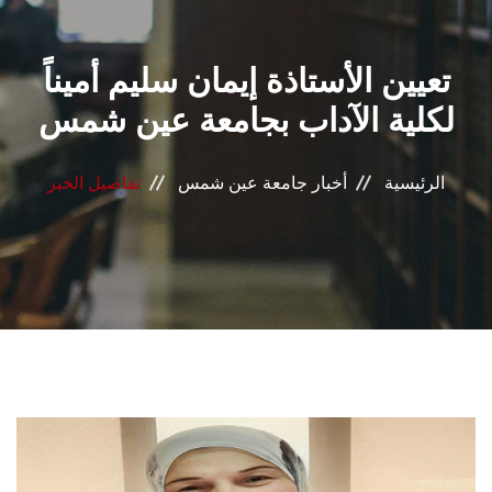
القطاعـات
تعيين الأستاذة إيمان سليم أميناً
الشئون الأكاديمية
لكلية الآداب بجامعة عين شمس
البحث العلمي
الرئيسية
أخبار جامعة عين شمس
تفاصيل الخبر
الرعاية الصحية
المراكز والوحدات
الأنظمة الذكية
الإعلام
تواصل معنا