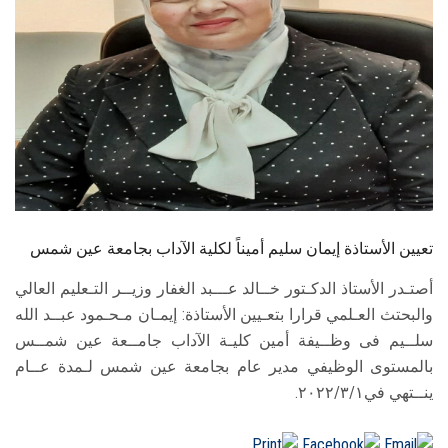
الطلاب
هيئة التدريس
الدراسات العليا
الخريجين
الموظفون
تعيين الأستاذة إيمان سليم أميناً لكلية الآداب بجامعة عين شمس
الزائـرون
أصتـدر الأستاذ الدكـتور خــالد عـــبد الغفار وزيــر التـعليم العالي
والبحتث العـلمي قرارا بتعـيين الأستاذة: إيمـان مـحـمود عبــد الله
سجل الان
سلــيم فى وظــيفة أمين كليـة الآداب جامــعة عين شمــس
بالمستوى الوظيفي مدير عام بجامعة عين شمس لـمدة عــام
ينــتهي في٢٠٢٢/٣/١.