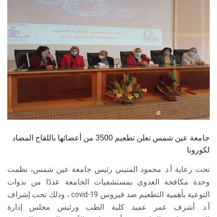
الطلاب
هيئة التدريس
الدراسات العليا
الخريجين
الموظفون
الزائـرون
جامعة عين شمس تعلن تطعيم 3500 من أعضائها باللقاح المضاد
لكورونا
سجل الان
تحت رعاية أ.د. محمود المتيني رئيس جامعة عين شمس، نظمت
وحدة مكافحة العدوى بمستشفيات الجامعة عددًا من ندوات
التوعية بأهمية التطعيم ضد فيروس covid-19 ، وذلك تحت إشراف
أ.د. أشرف عمر عميد كلية الطب ورئيس مجلس إدارة