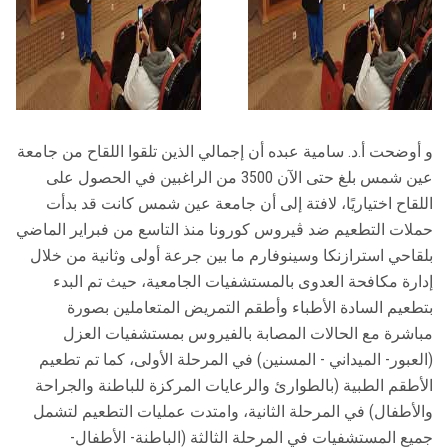
و أوضحت أ.د. سامية عبده أن إجمالي الذين تلقوا اللقاح من جامعة
عين شمس بلغ حتى الآن 3500 من الراغبين في الحصول على
اللقاح اختياريًا، لافتة إلى أن جامعة عين شمس كانت قد بدأت
حملات التطعيم ضد ڤيروس كورونا منذ التاسع من فبراير الماضي
بلقاحي استرازنكا وسينوفارم ما بين جرعة أولى وثانية من خلال
إدارة مكافحة العدوى بالمستشفيات الجامعية، حيث تم البدء
بتطعيم السادة الأطباء وأطقم التمريض المتعاملين بصورة
مباشرة مع الحالات المصابة بالفيروس بمستشفيات العزل
(العبور- الميداني - المسنين) في المرحلة الأولى، كما تم تطعيم
الأطقم الطبية (بالطوارئ والرعايات المركزة للباطنة والجراحة
والأطفال) في المرحلة الثانية، وامتدت عمليات التطعيم لتشمل
جميع المستشفيات في المرحلة الثالثة (الباطنة- الأطفال-