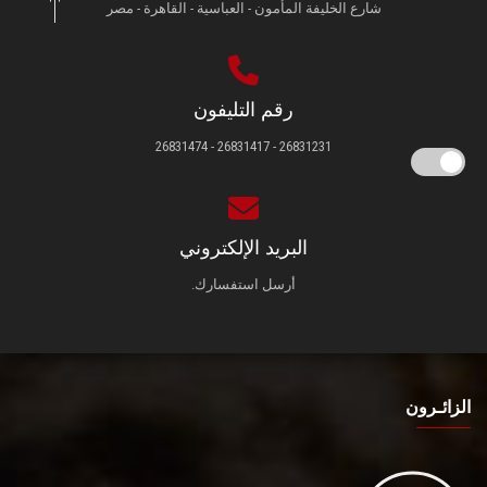
شارع الخليفة المأمون - العباسية - القاهرة - مصر
رقم التليفون
26831231 - 26831417 - 26831474
البريد الإلكتروني
أرسل استفسارك.
الزائـرون