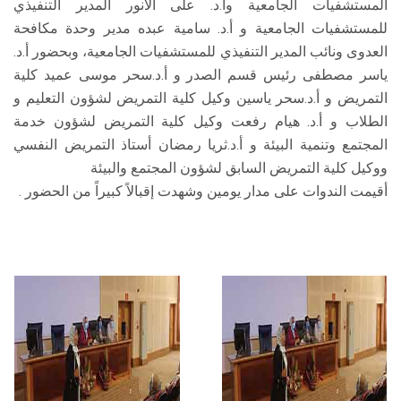
المستشفيات الجامعية وأ.د. على الأنور المدير التنفيذي
للمستشفيات الجامعية و أ.د. سامية عبده مدير وحدة مكافحة
العدوى ونائب المدير التنفيذي للمستشفيات الجامعية، وبحضور أ.د.
ياسر مصطفى رئيس قسم الصدر و أ.د.سحر موسى عميد كلية
التمريض و أ.د.سحر ياسين وكيل كلية التمريض لشؤون التعليم و
الطلاب و أ.د. هيام رفعت وكيل كلية التمريض لشؤون خدمة
المجتمع وتنمية البيئة و أ.د.ثريا رمضان أستاذ التمريض النفسي
ووكيل كلية التمريض السابق لشؤون المجتمع والبيئة
أقيمت الندوات على مدار يومين وشهدت إقبالاً كبيراً من الحضور .