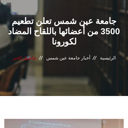
القطاعـات
جامعة عين شمس تعلن تطعيم
الشئون الأكاديمية
3500 من أعضائها باللقاح المضاد
البحث العلمي
لكورونا
الرعاية الصحية
الرئيسية
أخبار جامعة عين شمس
تفاصيل الخبر
المراكز والوحدات
الأنظمة الذكية
الإعلام
تواصل معنا