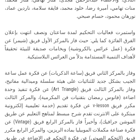
منات تهامي، أميرة رضا، خلود محمد، فايقة سلامة، ناردين عماد،
نورهان محمود، حسام صبحي.
واستمرت فعاليات التحكيم لمدة ساعتان ونصف انتهت بإعلان
الفرق الفائزة كما يلي: حيث فاز بالمركز الأول فريق (شيمر) عن
فكرة (عمل عرائس بالكروشية) وبخامات صديقة للبيئة تحقيقاً
لأهداف التنمية المستدامة بدلاً من العرائس البلاستيكية.
وفاز بالمركز الثاني فريق (ساعة الذكريات) عن فكرة عمل ساعة
الجيب بشكل جديد للثنائيات على هيئة سلسلة وميدالية مفاتيح،
وفاز بالمركز الثالث فريق (Art Triangle) عن فكرة تنفيذ وحدة
اضاءة (فانوس رمضان بتقنيات فن المكرمية)، والمركز الثالث
مكرر فريق v-lesson عن فكرة تقديم (خدمة تعليمية إلكترونية
مبتكرة على الانترنت تقدم شرح مبسط لمناهج التعليم عن طريق
الموشن جرافيك)، وأخيراً فاز بالمركز الرابع فريق (Vintage) عن
فكرة صناعة مكملات الموبيليا بماده الريزين، والمركز الرابع مكرر
فريق (التحكم الصوتي) عن فكرة التحكم في الإضاءة عن طريق