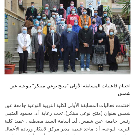
الطلاب
هيئة التدريس
الدراسات العليا
الخريجين
الموظفون
الزائـرون
اختتام فاعليات المسابقة الأولى "منتج نوعي مبتكر" بنوعية عين
شمس
سجل الان
اختتمت فعاليات المسابقة الأولى لكلية التربية النوعية جامعة عين
شمس بعنوان (منتج نوعى مبتكر)، تحت رعاية أ.د. محمود المتينى
رئيس جامعة عين شمس، أ.د. أسامة السيد مصطفى عميد كلية
التربية النوعية، أ.د. ماجد غنيمة مدير مركز الابتكار وريادة الأعمال