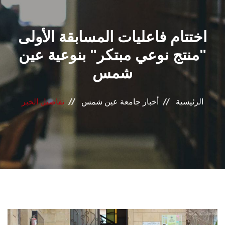
القطاعـات
اختتام فاعليات المسابقة الأولى
الشئون الأكاديمية
"منتج نوعي مبتكر" بنوعية عين
البحث العلمي
شمس
الرعاية الصحية
الرئيسية
أخبار جامعة عين شمس
تفاصيل الخبر
المراكز والوحدات
الأنظمة الذكية
الإعلام
تواصل معنا