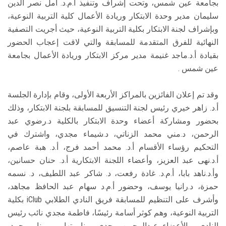
بجامعة عين شمس، وتحت إشراف وتنفيذ أ.م.د. أمل نصر الدين
سليمان مدير وحدة الابتكار وريادة الأعمال كلية التربية النوعية،
وبإشراف لجنة الابتكار بكلية التربية النوعية، حيث أجريت التصفية
النهائية للفرق المتقدمة للمسابقة والتي لاقت إعجاب الحضور
بقيادة أ.د.ماجد غنيمة مدير مركز الابتكار وريادة الأعمال بجامعة
عين شمس .
وقد تم إعلان الفائزين بالمراكز الأربعة الأولى، وقام بإدارة الجلسة
أ.د. زاهر خيري رئيس لجنة التنسيق للمسابقة بلجنة الابتكار، وذلك
بحضور ومشاركة أعضاء وحدة الابتكار بالكلية د.رضوي عبد
الرحمن، د.مني محمد الزناتي، د.شيماء مجدي، واشترك في
التحكيم رؤساء الأقسام أ.د. محمد أحمد فرج، أ.د. هبة عاصم،
أ.د.نهى عبد العزيز، وأعضاء اللجنة الابتكارية أ.د. حنان حسانين،
وأ.د.ناهد بابا، أ.م.د. غادة رفعت، د. شاكر عبد اللطيف، د. نسمه
حمزة، د.رانيا يوسف، وحضور أ.م.د سهام عبد الحافظ مجاهد،
وأشرف على التنظيم للمسابقة فريق النادي الطلابي iClub بكلية
التربية النوعية، وهم كوثر أسامة رئيسًا، فاطمة مجدي نائب رئيس
النادي، والأعضاء عبدالرحمن مجدى، منار تهامي، منار محمد،