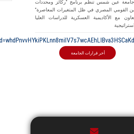
امعة عين شمس تنظم برنامج "ركائز ومحددات
من القومي المصري في ظل المتغيرات المعاصرة"
تعاون مع الأكاديمية العسكرية للدراسات العليا
استراتيجية
id=whdPnvvHYkiPKLnn8miIV7s7wcAEhLlBva3HSCaK
أخر قرارات الجامعة