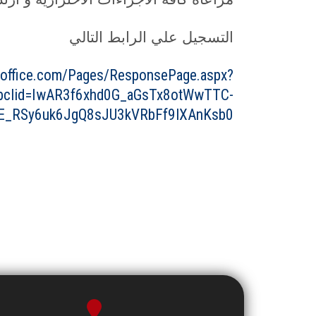
التسجيل علي الرابط التالي
s.office.com/Pages/ResponsePage.aspx?
clid=IwAR3f6xhd0G_aGsTx8otWwTTC-
E_RSy6uk6JgQ8sJU3kVRbFf9lXAnKsb0