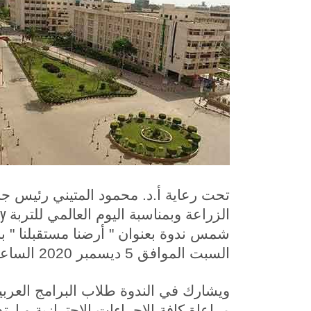
تحت رعاية أ.د. محمود المتيني رئيس ج
ay
الزراعة وبمناسبة اليوم العالمي للتربة
شمس ندوة بعنوان " أرضنا مستقبلنا " با
السبت الموافق 5 ديسمبر 2020 الساعة 11 صباحاً بقاعة المؤتمرات الكبرى بالكلية
ويشارك في الندوة طلاب البرامج العربية
مراعاة كافة الاجراءات الاحترازية و ارت