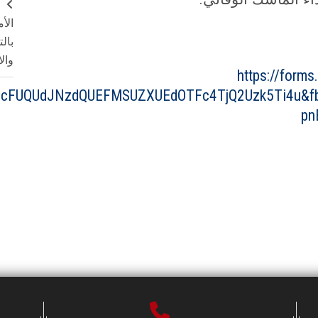
ج
الأ
بال
وال
https://form
dcFUQUdJNzdQUEFMSUZXUEdOTFc4TjQ2Uzk5Ti4u&fb
pn