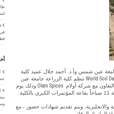
طال
لتن
ف
في 
قطا
أخر
امعة عين شمس وأ.د. أحمد جلال عميد كلية
ك
World Soil D
تنظم كلية الزراعة جامعة عين
عبد
Olam Spices
لتعاون مع شركة أولام
وذلك يوم
ك
.
مشت
وسم
 والانجليزية، ويتم تقديم شهادات حضور ، مع
.
داء الماسك الوقائي