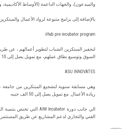
والمبدعون)، والجهات الداعمة (الأوساط الأكاديمية، و
بالإضافة إلى برامج متنوعة لرواد الأعمال والمبتكرين:
iHub pre-incubator program:
لتحفيز المبتكرين الشباب لتطوير أعمالهم ، عن ط
السوق وتوسيع نطاق عملهم، مع تمويل يصل إلى 10 آلاف جنيه، كما ينظم المركز مسابقة عين شمس تبتكر
ASU INNOVATES
وهي مسابقة سنوية لتشجيع المبتكرين من جامعة 
ريادة الأعمال. مع تمويل يصل إلى 50 الف جنيه.
الي جانب دورة IM Incubator
الفني والتجاري لدعم المشاريع عن طريق المستثمرين، مع تمو