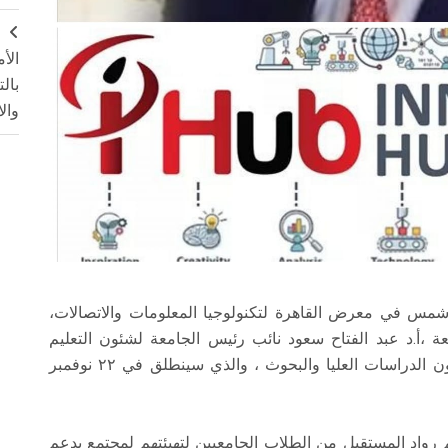
ج
الأ
بال
وال
 شمس في معرض القاهرة لتكنولوجيا المعلومات والاتصالات،
ة ،أ.د عبد الفتاح سعود نائب رئيس الجامعة لشئون التعليم
والطلاب، أ. د ايمن صالح نائب رئيس الجامعة لشئون الدراسات العليا والبحوث ، والذي سينطلق في ٢٢ نوفمبر
رواد المستقبل من الطلاب الجامعيين لتهيئتهم لمجتمع يدعم