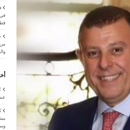
ف
في 
قطا
ج
من 
وال
أخر
ك
عبد
ك
مشت
وسم