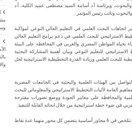
البحوث، وبرئاسة أ.د أسامة السيد مصطفى عميد الكلية، أ.د
ك
البحوث ونائب رئيس المؤتمر .
مشت
وسم
 اتجاهات البحث العلمي في التعليم العالي النوعي لمواكبة
طيط الاستراتيجي للبحث العلمي في دعم برامج التعليم العالي
ج
ء بحياة المواطن المصري والعربي في المحافظة على البيئة
الأ
ط الاستراتيجي للتعليم النوعي وبيان أهمية المشاركة البحثية
بال
ية للبحث العلمي وزيادة القدرة التخطيطية الاستراتيجية لحل
وال
تواصل بين الهيئات العلمية والبحثية في الجامعات المصرية
فاهيم العامة لآليات التخطيط الاستراتيجي والمعلوماتي للبحث
لعلمية والمحافظة على معايير الجودة ووضع تصورات مقترحة
عربي في ضوء خطة استراتيجية من خلال ابحاثه القابلة للتنفيذ.
كما أستعرض أ.د مصطفي قدري محاور المؤتمر التي تتلخص في 6 محاور أساسية يتضمن كل محور منهما عدة نقاط