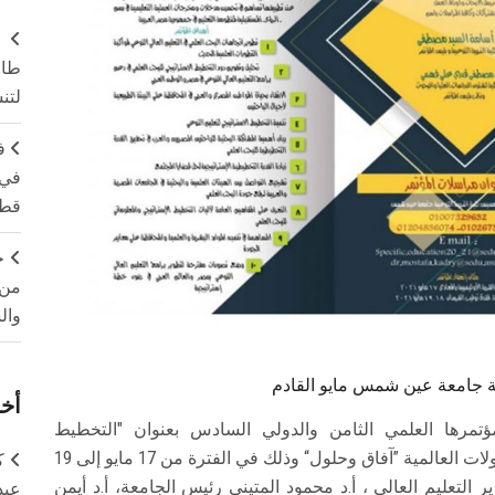
طال
لتن
ف
في 
قطا
ج
من 
وال
عية جامعة عين شمس مايو القادم
أخر
تمرها العلمي الثامن والدولي السادس بعنوان "التخطيط
الاستراتيجي للتعليم النوعي في ضوء التحديات والتحولات العالمية ”آفاق وحلول“ وذلك في الفترة من 17 مايو إلى 19
ك
ر وزير التعليم العالي ، أ.د محمود المتيني رئيس الجامعة، أ.د أيمن
عبد