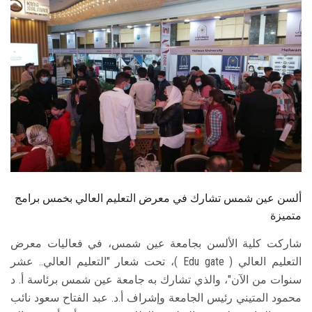
الطلاب
هيئة التدريس
الدراسات العليا
الخريجين
الموظفون
الزائـرون
ألسن عين شمس تشارك في معرض التعليم العالي بخمس برامج
متميزة
سجل الان
شاركت كلية الألسن بجامعة عين شمس، في فعاليات معرض
التعليم العالي ( Edu gate )، تحت شعار "التعليم العالي.. عشر
سنوات من الآن"، والذي تشارك به جامعة عين شمس برئاسة أ. د
محمود المتيني رئيس الجامعة وإشراف أ.د. عبد الفتاح سعود نائب