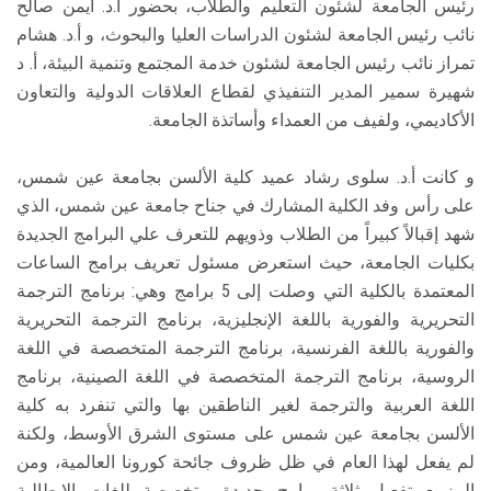
رئيس الجامعة لشئون التعليم والطلاب، بحضور أ.د. أيمن صالح
نائب رئيس الجامعة لشئون الدراسات العليا والبحوث، و أ.د. هشام
تمراز نائب رئيس الجامعة لشئون خدمة المجتمع وتنمية البيئة، أ. د
شهيرة سمير المدير التنفيذي لقطاع العلاقات الدولية والتعاون
الأكاديمي، ولفيف من العمداء وأساتذة الجامعة.
و كانت أ.د. سلوى رشاد عميد كلية الألسن بجامعة عين شمس،
على رأس وفد الكلية المشارك في جناح جامعة عين شمس، الذي
شهد إقبالاً كبيراً من الطلاب وذويهم للتعرف علي البرامج الجديدة
بكليات الجامعة، حيث استعرض مسئول تعريف برامج الساعات
المعتمدة بالكلية التي وصلت إلى 5 برامج وهي: برنامج الترجمة
التحريرية والفورية باللغة الإنجليزية، برنامج الترجمة التحريرية
والفورية باللغة الفرنسية، برنامج الترجمة المتخصصة في اللغة
الروسية، برنامج الترجمة المتخصصة في اللغة الصينية، برنامج
اللغة العربية والترجمة لغير الناطقين بها والتي تنفرد به كلية
الألسن بجامعة عين شمس على مستوى الشرق الأوسط، ولكنة
لم يفعل لهذا العام في ظل ظروف جائحة كورونا العالمية، ومن
المزمع تفعيل ثلاثة برامج جديدة متخصصة للغات الإيطالية