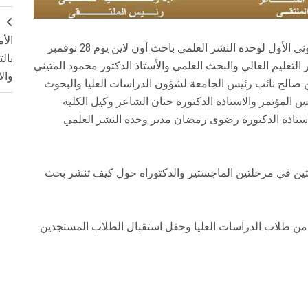
ج
الأ
تنظم كلية البنات جامعة عين شمس الملتقى الإلكتروني الأول لوحده النشر العلمي باحث أون لاين يوم 28 نوفمبر
بال
زير التعليم العالي والبحث العلمي والأستاذ الدكتور محمود المتيني
وال
صالح نائب رئيس الجامعة لشؤون الدراسات العليا والبحوث
س المؤتمر والاستاذة الدكتورة حنان الشاعر وكيل الكلية
أستاذة الدكتورة رضوى رمضان مدير وحده النشر العلمي
احثين في مرحلتين الماجستير والدكتوراه حول كيف تنشر بحث
تتضمن فعاليات الملتقى احتفالية تخريج دفعة 2020 من طلاب الدراسات العليا وحفل استقبال الطلاب المستجدين