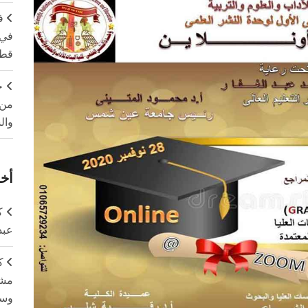
ف
في 
قطا
ج
من 
وال
أخر
ك
عبد
ك
مشت
وسم