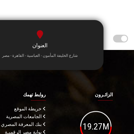
العنوان
شارع الخليفة المأمون - العباسية - القاهرة - مصر
الزائـرون
روابط تهمك
خريطة الموقع
الجامعات المصرية
19.27M
بنك المعرفة المصري
بوابة مصر الرقميـة