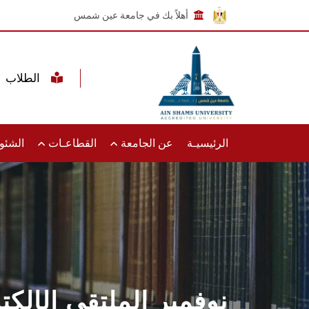
أهلاً بك في جامعة عين شمس
الطلاب
الرئيسيـة
عن الجامعة
القطاعـات
الشئون