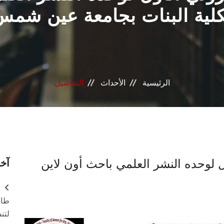
كلية البنات بجامعة عين شمس
الرئيسية
الأحداث
التفاصيل
أول لوحده النشر العلمي باحث أون لاين
آخر
طال
لتن