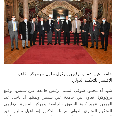
الطلاب
هيئة التدريس
الدراسات العليا
الخريجين
الموظفون
الزائـرون
جامعة عين شمس توقع بروتوكول تعاون مع مركز القاهرة
الإقليمي للتحكيم الدولي
سجل الان
شهد أ.د محمود شوقي المتينى رئيس جامعة عين شمس، توقيع
بروتوكول تعاون بين جامعة عين شمس ويمثلها أ.د ناجى عبد
المومن عميد كلية الحقوق بالجامعة ومركز القاهرة الإقليمي
للتحكيم التجاري الدولي، ويمثله الدكتور إسماعيل سليم مدير