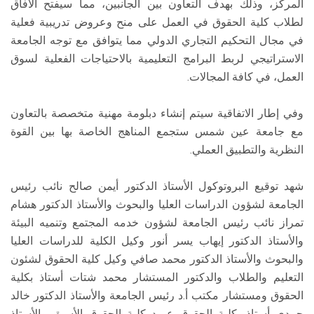
المركز، وذلك بهدف التعاون بين الجانبين، مما سيفتح الآفاق
لطلاب كلية الحقوق في العمل على منح وعروض تدريبية فعلية
في مجال التحكيم التجاري الدولي مما يتوافق مع توجه الجامعة
الاستراتيجي لربط البرامج التعليمية بالاحتياجات الفعلية لسوق
العمل، في كافة المجالات.
وفي إطار الاتفاقية سيتم إنشاء دبلومة مهنية متخصصة بالتعاون
مع جامعة عين شمس ستجمع المناهج الخاصة بها بين القوة
النظرية والتطبيق العملي.
شهد توقيع البروتوكول الأستاذ الدكتور أيمن صالح نائب رئيس
الجامعة لشؤون الدراسات العليا والبحوث والأستاذ الدكتور هشام
تمراز نائب رئيس الجامعة لشؤون خدمه المجتمع وتنميه البيئة
والأستاذ الدكتور إيهاب يسر أنور وكيل الكلية للدراسات العليا
والبحوث والأستاذ الدكتور محمد صافي وكيل كلية الحقوق لشئون
التعليم والطلاب والدكتور المستشار محمد شتات أستاذ بكلية
الحقوق ومستشار مكتب أ.د رئيس الجامعة والأستاذ الدكتور خالد
حمدي أستاذ بكلية الحقوق عميد كلية الحقوق الأسبق والأستاذ