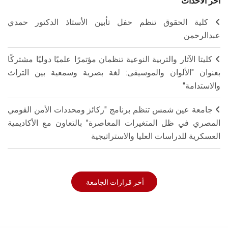
أخر الاحداث
كلية الحقوق تنظم حفل تأبين الأستاذ الدكتور حمدي
عبدالرحمن
كليتا الآثار والتربية النوعية تنظمان مؤتمرًا علميًا دوليًا مشتركًا
بعنوان "الألوان والموسيقى: لغة بصرية وسمعية بين التراث
والاستدامة"
جامعة عين شمس تنظم برنامج "ركائز ومحددات الأمن القومي
المصري في ظل المتغيرات المعاصرة" بالتعاون مع الأكاديمية
العسكرية للدراسات العليا والاستراتيجية
أخر قرارات الجامعة