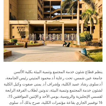
الطلاب
هيئة التدريس
الدراسات العليا
الخريجين
الموظفون
الزائـرون
ينظم قطاع شئون خدمة المجتمع وتنمية البيئة بكلية الألسن
جامعة عين شمس، تحت رعاية أ.د.محمود المتيني رئيس الجامعة،
سجل الان
أ.د.سلوى رشاد عميد الكلية، وإشراف أ.د. يمنى صفوت وكيل الكلية
لشئون خدمة المجتمع وتنمية البيئة، ندوتين لطلاب الفرقة الرابعة
لقسمي الإنجليزية والروسية، يومي الأحد و الإثنين الموافقين 15،
16 نوفمبر الجاري بقاعة مؤتمرات الكلية، صرح بذلك أ.د. سلوى