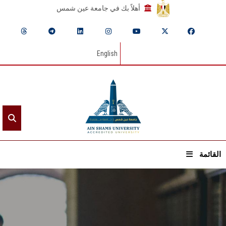
أهلاً بك في جامعة عين شمس
English
القائمة
الرئيسيـة
عن الجامعة