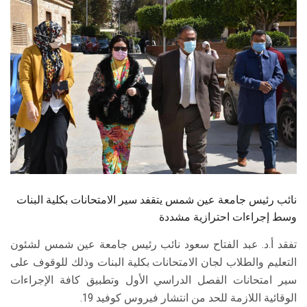
الطلاب
هيئة التدريس
الدراسات العليا
الخريجين
الموظفون
الزائـرون
نائب رئيس جامعة عين شمس يتقفد سير الامتحانات بكلية البنات
وسط إجراءات احترازية مشددة
سجل الان
تفقد أ.د. عبد الفتاح سعود نائب رئيس جامعة عين شمس لشئون
التعليم والطلاب لجان الامتحانات بكلية البنات وذلك للوقوف على
سير امتحانات الفصل الدراسي الأول وتطبيق كافة الإجراءات
الوقائية اللازمة للحد من انتشار فيروس كوفيد 19.