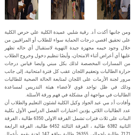
ومن جانبها أكدت أ.د. رقية شلبي عميدة الكلية علي حرص الكلية
على تحقيق اقصي درجات الحماية سواء للطلاب أو المراقبين من
خلال وجود خيمه مجهزة جيدة التهوية لاستقبال أي حاله تظهر
عليها أي أعراض أثناء الامتحان، وأيضًا تنظيم دخول وخروج الطلاب
من المسارات المخصصة لذلك بكل مبني وايضا قياس درجات
حرارة الطالبات وتعقيم اللجان عقب كل فترة امتحانية، إلى جانب
مرور لجنة الأزمات على اللجان لمتابعة الحالة الصحية للطالبات
وذلك في ظل تواجد قوي لأعضاء هيئة التدريس لمساعدة
الطالبات في مواجهة أي مشكلة في فهم ورقة الأسئلة.
وأفادت أ.د مي عبد الجواد وكيل الكلية لشئون التعليم والطلاب أن
عدد الطالبات اللائي يؤدين اختبارات الفصل الدراسي الأول بكلية
البنات على ثلاث فترات تشمل: الفرقة الاولى 6350 طالبة ، الفرقة
الثانية 6382 طالبة ، الفرقة الثالثة 6452 طالبة، الفرقة الرابعة
7171 طالبة بإجمالي 26355 طالبة بواقع 147 لجنة يقوم بأعمال