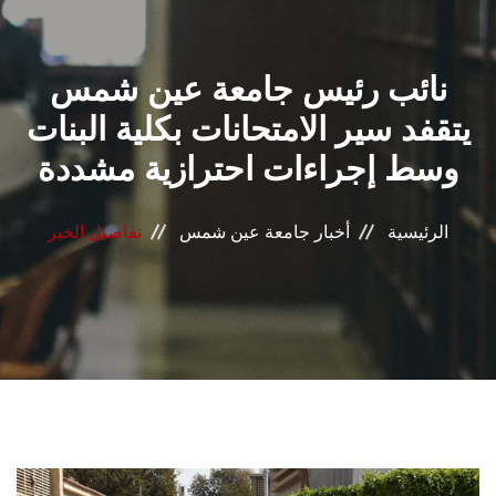
القطاعـات
نائب رئيس جامعة عين شمس
الشئون الأكاديمية
يتقفد سير الامتحانات بكلية البنات
البحث العلمي
وسط إجراءات احترازية مشددة
الرعاية الصحية
الرئيسية
أخبار جامعة عين شمس
تفاصيل الخبر
المراكز والوحدات
الأنظمة الذكية
الإعلام
تواصل معنا