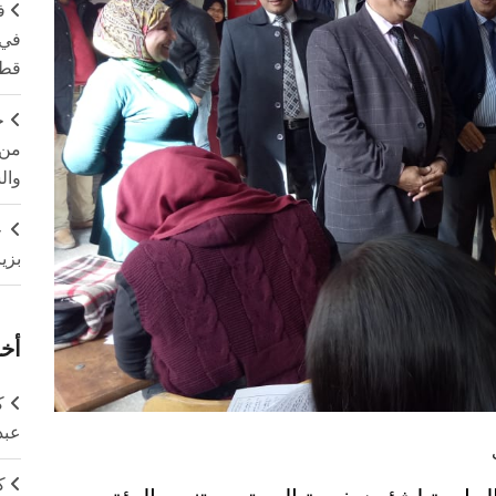
ف
في 
قطا
ج
من 
وال
ج
بزي
أخر
ك
عبد
ك