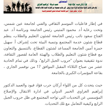
الطلاب
هيئة التدريس
في إطار فاعليات الموسم الثقافي والفني لجامعة عين شمس،
الدراسات العليا
وتحت رعاية أ.د. محمود المتيني رئيس الجامعة وبرئاسة أ.د. عبد
الفتاح سعود نائب رئيس الجامعة لشئون التعليم والطلاب، ينظم
قطاع شئون خدمة المجتمع وتنمية البيئة تحت إشراف أ. سهيل
الخريجين
حمزة أمين الجامعة المساعد لشئون القطاع، بالتنسيق والتعاون
مع قطاع شئون التعليم والطلاب والهيئة العامة لقصور الثقافة،
الموظفون
ندوة تثقيفية بعنوان "حروب الجيل الرابع"، وذلك في تمام الحادية
عشر من صباح الثلاثاء المقبل الموافق 17 من نوفمبر الجاري ،
الزائـرون
بقاعة المؤتمرات الكبرى بالجامعة.
سجل الان
حيث يتحدث كل من اللواء أركان حرب فؤاد فيود والعميد الدكتور
إبراهيم الغزاوي الخبير الدولي في ادارة الانتقال والإصلاح
المؤسسي عن التحديات التي تواجه المجتمع في ظل حروب الجيل
الرابع وكيفية التعامل مع تلك التحديات.