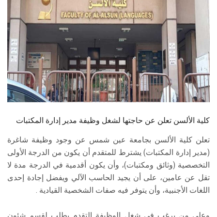
الطلاب
هيئة التدريس
الدراسات العليا
الخريجين
الموظفون
كلية الألسن تعلن عن حاجتها لشغل وظيفة مدير إدارة المكتبات
الزائـرون
تعلن كلية الألسن بجامعة عين شمس عن وجود وظيفة شاغرة
(مدير إدارة المكتبات) يشترط للمتقدم أن يكون من الدرجة الأولى
سجل الان
التخصصية (وثائق ومكتبات)، وأن يكون أقدمية في الدرجة مدة لا
تقل عن عامين، على أن يجيد الحاسب الآلي ويفضل إجادة إحدى
اللغات الأجنبية، وأن يتوفر فيه صفات الشخصية القيادية .
وعلي من يرغب في شغل الوظيفة التقدم بطلب لقسم شئون