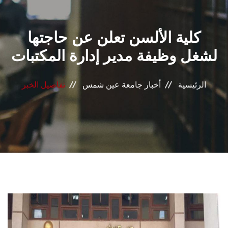
القطاعـات
كلية الألسن تعلن عن حاجتها
الشئون الأكاديمية
لشغل وظيفة مدير إدارة المكتبات
البحث العلمي
الرئيسية
أخبار جامعة عين شمس
تفاصيل الخبر
الرعاية الصحية
المراكز والوحدات
الأنظمة الذكية
الإعلام
تواصل معنا