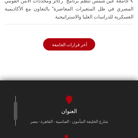
جامعة عين شمس تنظم برنامج "ركائز ومحددات الأمن القومي
المصري في ظل المتغيرات المعاصرة" بالتعاون مع الأكاديمية
العسكرية للدراسات العليا والاستراتيجية
أخر قرارات الجامعة
العنوان
شارع الخليفة المأمون - العباسية - القاهرة - مصر