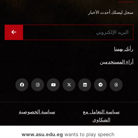
سجل ليصلك أحدث الأخبار
رأيك يهمنا
أراء المستخدمين
سياسة التعامل مع
سياسة الخصوصية
الشكاوي
ميثاق المتعاملين
الأسئلة الشائعة
www.asu.edu.eg
wants to play speech