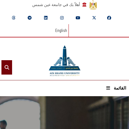
أهلاً بك في جامعة عين شمس
English
القائمة
الرئيسيـة
عن الجامعة