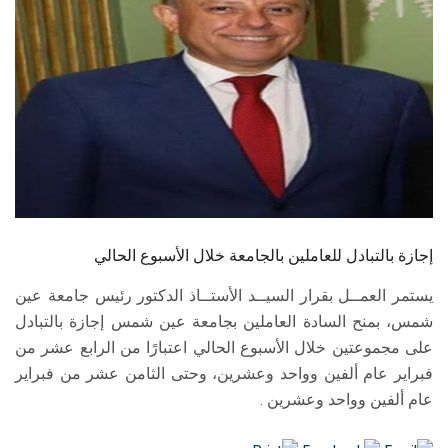
الطلاب
هيئة التدريس
الدراسات العليا
الخريجين
الموظفون
إجازة بالتبادل للعاملين بالجامعة خلال الأسبوع الحالي
الزائـرون
يستمر العمــل بقرار السيــد الأستــاذ الدكتور رئيس جامعة عين
شمس، بمنح السادة العاملين بجامعة عين شمس إجازة بالتبادل
سجل الان
على مجموعتين خلال الأسبوع الحالي اعتبارًا من الرابع عشر من
فبراير عام ألفين وواحد وعشرين، وحتى الثامن عشر من فبراير
عام ألفين وواحد وعشرين .