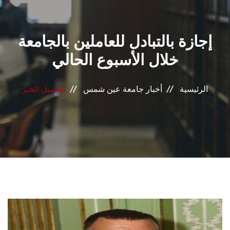
القطاعـات
إجازة بالتبادل للعاملين بالجامعة
الشئون الأكاديمية
خلال الأسبوع الحالي
البحث العلمي
الرئيسية
أخبار جامعة عين شمس
تفاصيل الخبر
الرعاية الصحية
المراكز والوحدات
الأنظمة الذكية
الإعلام
تواصل معنا